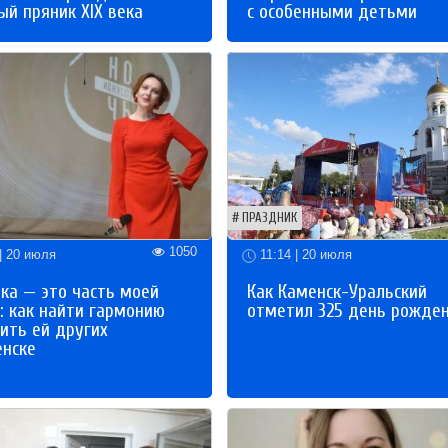
й пряник XIX века
с особенными детьми
ПРАЗДНИК
1050
| 20 июля
11:14 | 20 июля
ка — это часть моей
Как Каменск-Уральский
: как найти гармонию
отметил 325 день рожде
ить ей других
енске