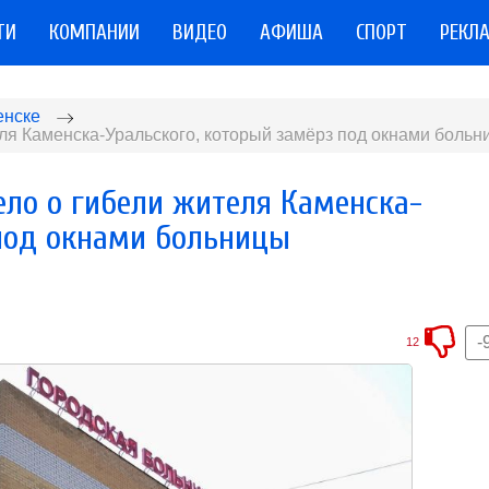
ТИ
КОМПАНИИ
ВИДЕО
АФИША
СПОРТ
РЕКЛ
енске
еля Каменска-Уральского, который замёрз под окнами больн
ело о гибели жителя Каменска-
 под окнами больницы
-
12