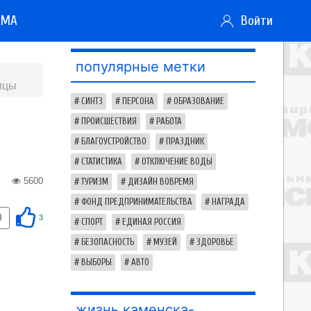
АМА
Войти
популярные метки
ицы
СИНТЗ
ПЕРСОНА
ОБРАЗОВАНИЕ
ПРОИСШЕСТВИЯ
РАБОТА
БЛАГОУСТРОЙСТВО
ПРАЗДНИК
СТАТИСТИКА
ОТКЛЮЧЕНИЕ ВОДЫ
5600
ТУРИЗМ
ДИЗАЙН ВОВРЕМЯ
ФОНД ПРЕДПРИНИМАТЕЛЬСТВА
НАГРАДА
9
3
СПОРТ
ЕДИНАЯ РОССИЯ
БЕЗОПАСНОСТЬ
МУЗЕЙ
ЗДОРОВЬЕ
ВЫБОРЫ
АВТО
жизнь каменска-