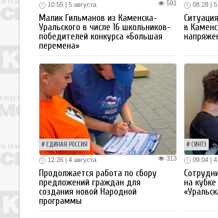
591
10:55 | 5 августа
08:28 | 5
Малик Гильманов из Каменска-
Ситуация
Уральского в числе 16 школьников-
в Каменс
победителей конкурса «Большая
напряже
перемена»
ЕДИНАЯ РОССИЯ
СИНТЗ
313
12:26 | 4 августа
09:04 | 4
Продолжается работа по сбору
Сотрудн
предложений граждан для
на кубке
создания новой Народной
«Уральск
программы