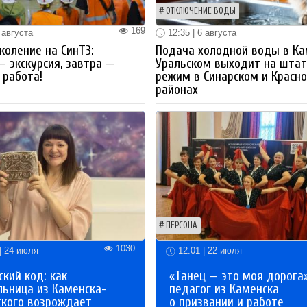
ОТКЛЮЧЕНИЕ ВОДЫ
169
 августа
12:35 | 6 августа
коление на СинТЗ:
Подача холодной воды в Ка
— экскурсия, завтра —
Уральском выходит на шта
работа!
режим в Синарском и Красн
районах
ПЕРСОНА
1030
| 24 июля
12:01 | 22 июля
кий код: как
«Танец — это моя дорога»
льница из Каменска-
педагог из Каменска
ского возрождает
о призвании и работе