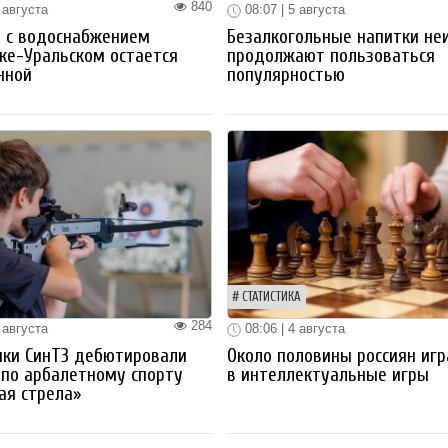
840
 августа
08:07 | 5 августа
 с водоснабжением
Безалкогольные напитки не
ке-Уральском остается
продолжают пользоваться
нной
популярностью
СТАТИСТИКА
284
 августа
08:06 | 4 августа
ики СинТЗ дебютировали
Около половины россиян иг
 по арбалетному спорту
в интеллектуальные игры
ая стрела»