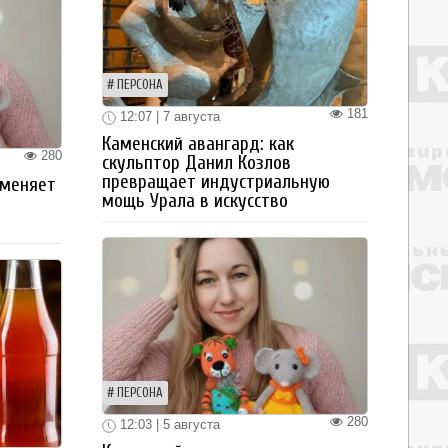
ПЕРСОНА
181
12:07 | 7 августа
Каменский авангард: как
280
скульптор Данил Козлов
превращает индустриальную
 меняет
мощь Урала в искусство
ПЕРСОНА
280
12:03 | 5 августа