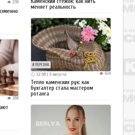
Каменский стежок: как нить
239
меняет реальность
изменно
ПЕРСОНА
424
12:08 | 3 августа
Тепло каменских рук: как
бухгалтер стала мастером
ротанга
288
рают