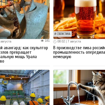
СТАТИСТИКА
181
 августа
08:02 | 7 августа
й авангард: как скульптор
В производстве пива россий
озлов превращает
промышленность опередил
иальную мощь Урала
немецкую
тво