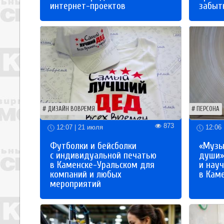
интернет-проектов
забыты
ДИЗАЙН ВОВРЕМЯ
ПЕРСОНА
873
12:07 | 21 июля
12:06 
Футболки и бейсболки
«Музы
с индивидуальной печатью
души»
в Каменске-Уральском для
и науч
компаний и любых
в Кам
мероприятий