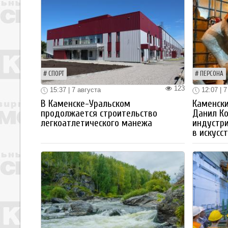
СПОРТ
ПЕРСОНА
123
15:37 | 7 августа
12:07 | 7
В Каменске-Уральском
Каменски
продолжается строительство
Данил К
легкоатлетического манежа
индустр
в искусс