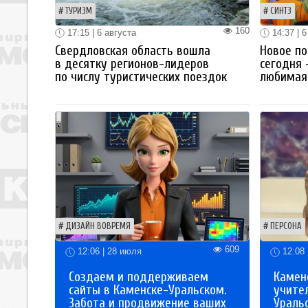
ТУРИЗМ
СИНТЗ
160
17:15 | 6 августа
14:37 | 6
Свердловская область вошла
Новое по
в десятку регионов-лидеров
сегодня 
по числу туристических поездок
любимая 
ДИЗАЙН ВОВРЕМЯ
ПЕРСОНА
609
12:06 | 28 июля
12:08 
Создаем и поддерживаем
Каменс
сайты в Каменске-Уральском.
учите
Забота и продвижение ваших
Ураль