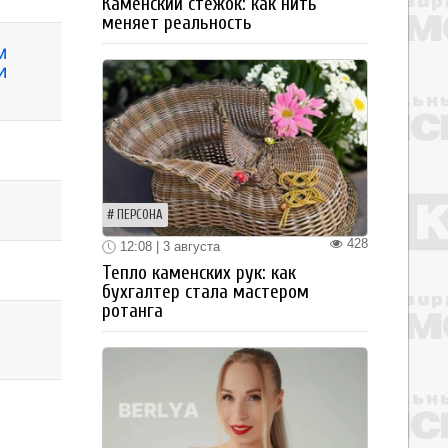
Каменский стежок: как нить
меняет реальность
м
и
ПЕРСОНА
428
12:08 | 3 августа
Тепло каменских рук: как
бухгалтер стала мастером
ротанга