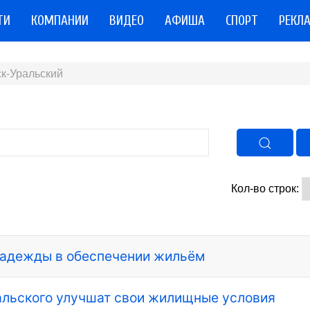
ТИ
КОМПАНИИ
ВИДЕО
АФИША
СПОРТ
РЕКЛ
к-Уральский
Кол-во строк:
 надежды в обеспечении жильём
льского улучшат свои жилищные условия