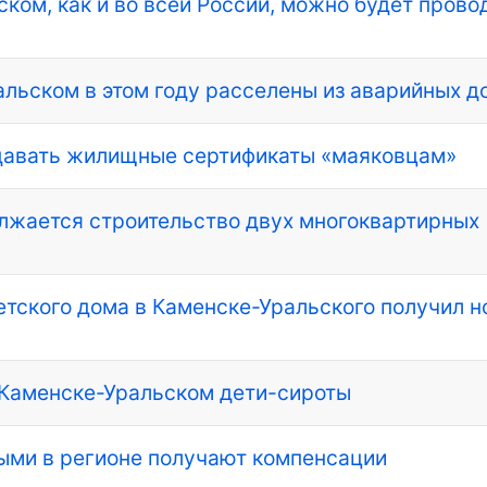
ком, как и во всей России, можно будет прово
альском в этом году расселены из аварийных д
давать жилищные сертификаты «маяковцам»
лжается строительство двух многоквартирных
етского дома в Каменске-Уральского получил 
в Каменске-Уральском дети-сироты
ми в регионе получают компенсации