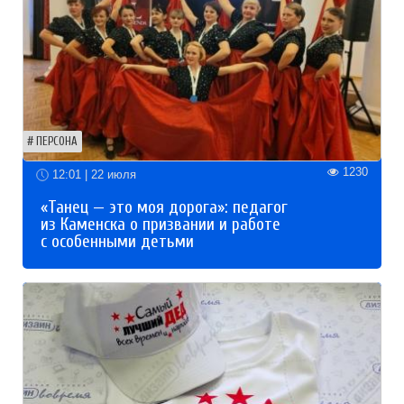
ПЕРСОНА
1230
12:01 | 22 июля
«Танец — это моя дорога»: педагог
из Каменска о призвании и работе
с особенными детьми