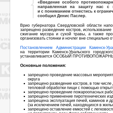
«Введение особого противопожарн
направленная на защиту нас с 
и с пониманием отнестись к огран
сообщил Денис Паслер.
Врио губернатора Свердловской области напо
запрещено разведение костров, использование о
сжигание мусора и сухой травы, а также про
организовать стоянки и ночлег вне специально 
Постановлением Администрации Каменск-Ур
на территории Каменск-Уральского городско
устанавливается ОСОБЫЙ ПРОТИВОПОЖАРН
Основные положения:
запрещено проведение массовых мероприяти
округа
запрещено разведение костров, в том числе
тепловой обработки пищи с помощью открыто
запрещено проведение пожароопасных работ
запрещено применение пиротехнических изд
запрещена эксплуатация печей, каминов и д
(за исключением печей, находящихся в жил
запрещено оставление емкостей с легковос