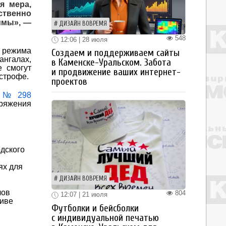
я мера,
ственно
имы», —
ДИЗАЙН ВОВРЕМЯ
548
12:06 | 28 июля
о режима
Создаем и поддерживаем сайты
ангалах,
в Каменске-Уральском. Забота
е смогут
и продвижение ваших интернет-
астрофе.
проектов
а № 298
ряжения
дского
ях для
ДИЗАЙН ВОВРЕМЯ
лов
804
12:07 | 21 июля
ливе
Футболки и бейсболки
с индивидуальной печатью