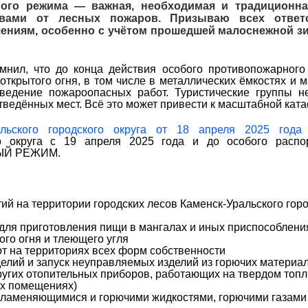
ого режима — важная, необходимая и традиционна
вами от лесных пожаров. Призываю всех ответ
ичениям, особенно с учётом прошедшей малоснежной з
мнил, что до конца действия особого противопожарног
ткрытого огня, в том числе в металлических ёмкостях и м
ведение пожароопасных работ. Туристические группы н
отведённых мест. Всё это может привести к масштабной кат
альского городского округа от 18 апреля 2025 год
го округа с 19 апреля 2025 года и до особого распо
ЫЙ РЕЖИМ.
й на территории городских лесов Каменск-Уральского горо
 для приготовления пищи в мангалах и иных приспособлени
го огня и тлеющего угля
 на территориях всех форм собственности
елий и запуск неуправляемых изделий из горючих материа
ругих отопительных приборов, работающих на твердом топ
ых помещениях)
пламеняющимися и горючими жидкостями, горючими газами