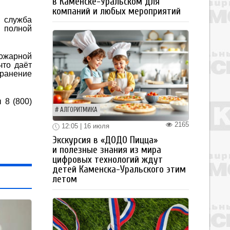
в Каменске-Уральском для
компаний и любых мероприятий
я служба
в полной
ожарной
что даёт
транение
 8 (800)
АЛГОРИТМИКА
2165
12:05 | 16 июля
Экскурсия в «ДОДО Пицца»
и полезные знания из мира
цифровых технологий ждут
детей Каменска-Уральского этим
летом