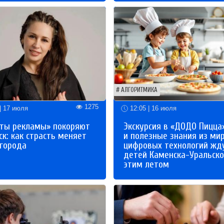
АЛГОРИТМИКА
1275
| 17 июля
12:05 | 16 июля
ты рекламы» покоряют
Экскурсия в «ДОДО Пицца
к: как страсть меняет
и полезные знания из ми
 города
цифровых технологий жд
детей Каменска-Уральско
этим летом