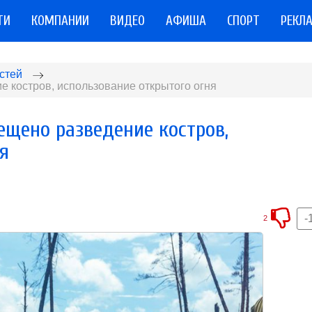
ТИ
КОМПАНИИ
ВИДЕО
АФИША
СПОРТ
РЕКЛ
стей
 костров, использование открытого огня
ещено разведение костров,
я
-
2