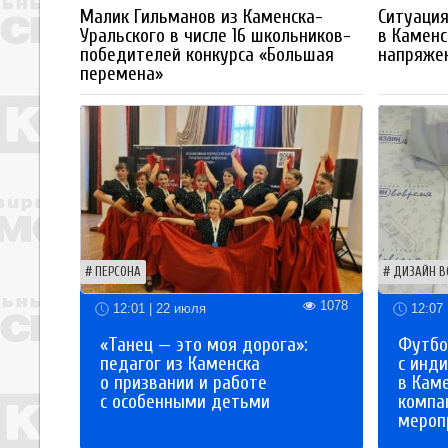
Малик Гильманов из Каменска-
Ситуация
Уральского в числе 16 школьников-
в Каменс
победителей конкурса «Большая
напряже
перемена»
ПЕРСОНА
ДИЗАЙН В
1078
12:01 | 22 июля
12:07 
«Танец — это моя дорога»:
Футбо
педагог из Каменска
с инд
о призвании и работе
в Кам
с особенными детьми
компа
мероп