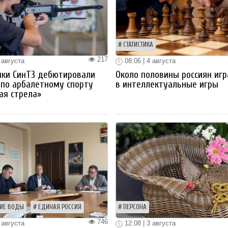
СТАТИСТИКА
217
 августа
08:06 | 4 августа
ики СинТЗ дебютировали
Около половины россиян иг
 по арбалетному спорту
в интеллектуальные игры
ая стрела»
ИЕ ВОДЫ
ЕДИНАЯ РОССИЯ
ПЕРСОНА
746
 августа
12:08 | 3 августа