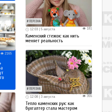
ПЕРСОНА
181
12:03 | 5 августа
Каменский стежок: как нить
меняет реальность
2165
»
ра
ут
го
ПЕРСОНА
355
12:08 | 3 августа
Тепло каменских рук: как
бухгалтер стала мастером