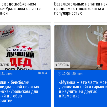
 с водоснабжением
Безалкогольные напитки не
ке-Уральском остается
продолжают пользоваться
нной
популярностью
ОВРЕМЯ
ПЕРСОНА
804
| 21 июля
12:06 | 20 июля
лки и бейсболки
«Музыка — это часть мое
ивидуальной печатью
души»: как найти гармон
енске-Уральском для
и научить ей других
ний и любых
в Каменске
риятий