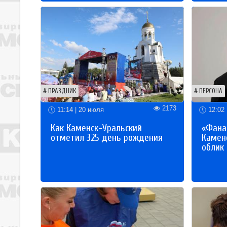
ПРАЗДНИК
ПЕРСОНА
2173
11:14 | 20 июля
12:02 
Как Каменск-Уральский
«Фана
отметил 325 день рождения
Каменс
облик