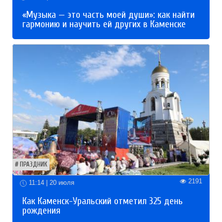
«Музыка — это часть моей души»: как найти
гармонию и научить ей других в Каменске
ПРАЗДНИК
2191
11:14 | 20 июля
Как Каменск-Уральский отметил 325 день
рождения