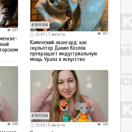
ПЕРСОНА
587
367
12:07 | 7 августа
менске-
Каменский авангард: как
тный
скульптор Данил Козлов
огорском
превращает индустриальную
мощь Урала в искусство
ПЕРСОНА
346
346
12:03 | 5 августа