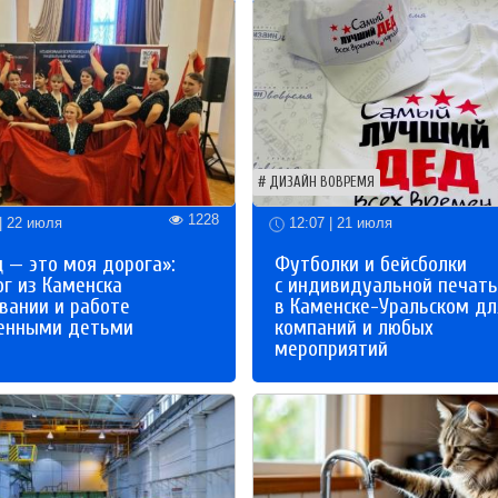
ДИЗАЙН ВОВРЕМЯ
1228
| 22 июля
12:07 | 21 июля
 — это моя дорога»:
Футболки и бейсболки
ог из Каменска
с индивидуальной печат
вании и работе
в Каменске-Уральском дл
бенными детьми
компаний и любых
мероприятий