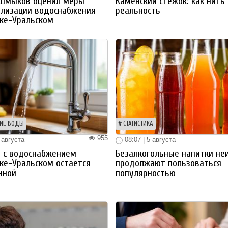
 Шмыков оценил меры
Каменский стежок: как нить
ализации водоснабжения
реальность
ке-Уральском
ИЕ ВОДЫ
СТАТИСТИКА
955
 августа
08:07 | 5 августа
 с водоснабжением
Безалкогольные напитки не
ке-Уральском остается
продолжают пользоваться
нной
популярностью