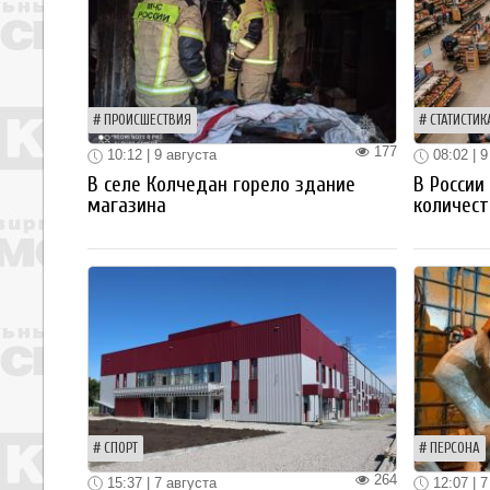
ПРОИСШЕСТВИЯ
СТАТИСТИК
177
10:12 | 9 августа
08:02 | 9
В селе Колчедан горело здание
В России
магазина
количест
СПОРТ
ПЕРСОНА
264
15:37 | 7 августа
12:07 | 7