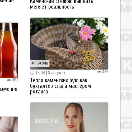
 меняет
Каменский стежок: как нить
меняет реальность
ПЕРСОНА
485
12:08 | 3 августа
Тепло каменских рук: как
362
бухгалтер стала мастером
изменно
ротанга