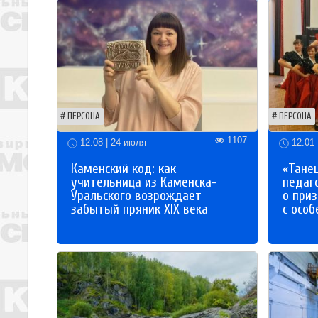
ПЕРСОНА
ПЕРСОНА
1107
12:08 | 24 июля
12:01 
Каменский код: как
«Танец
учительница из Каменска-
педаг
Уральского возрождает
о приз
забытый пряник XIX века
с осо