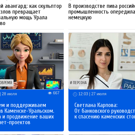
й авангард: как скульптор
В производстве пива россий
озлов превращает
промышленность опередил
иальную мощь Урала
немецкую
тво
ОВРЕМЯ
ПЕРСОНА
667
| 28 июля
12:03 | 27 июля
ем и поддерживаем
Светлана Карпова:
 в Каменске-Уральском.
От банковского руководс
а и продвижение ваших
к спасению каменских сто
нет-проектов