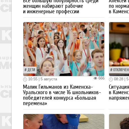
Все большую популярность среди
Алексей
женщин набирают рабочие
по норм
и инженерные профессии
в Каменс
ДЕТИ
ОТКЛЮЧЕН
666
10:55 | 5 августа
08:28 | 5
Малик Гильманов из Каменска-
Ситуация
Уральского в числе 16 школьников-
в Каменс
победителей конкурса «Большая
напряже
перемена»