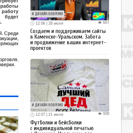
требует
 работы
работу
ДИЗАЙН ВОВРЕМЯ
 будет
.
667
12:06 | 28 июля
Создаем и поддерживаем сайты
й. Среди
в Каменске-Уральском. Забота
акуации,
и продвижение ваших интернет-
веряющих
проектов
орговля.
оверки.
ДИЗАЙН ВОВРЕМЯ
930
12:07 | 21 июля
Футболки и бейсболки
с индивидуальной печатью