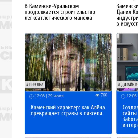
В Каменске-Уральском
Каменски
продолжается строительство
Данил К
легкоатлетического манежа
индустр
в искусс
ПЕРСОНА
ДИЗАЙН В
760
12:08 | 29 июля
12:06 
Каменский характер: как Алёна
Созда
превращает стразы в пиксели
сайты
Забот
интер