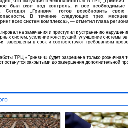
идно, что ситуация с безопасностью в ТРЦ „Гринвич“ 
прос был взят под контроль, и все необходимые
. Сегодня „Гринвич“ готов возобновить свою 
опасности. В течение следующих трех месяцев
инг всех систем комплекса», — отметил глава региона
агировал на замечания и приступил к устранению нарушени
ых систем, усиление конструкций, улучшение системы эв
тия завершены в срок и соответствуют требованиям про
работы ТРЦ «Гринвич» будет разрешена только розничная т
орт останутся закрытыми до завершения дополнительной пр
ого