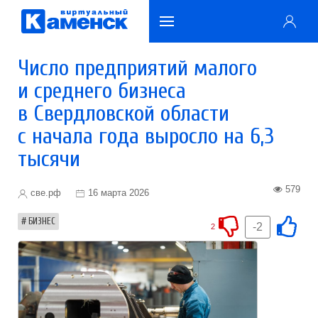
Число предприятий малого
и среднего бизнеса
в Свердловской области
с начала года выросло на 6,3
тысячи
579
све.рф
16 марта 2026
БИЗНЕС
-2
2