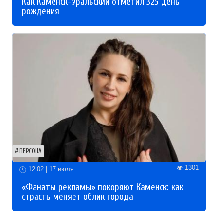
Как Каменск-Уральский отметил 325 день
рождения
ПЕРСОНА
1301
12:02 | 17 июля
«Фанаты рекламы» покоряют Каменск: как
страсть меняет облик города