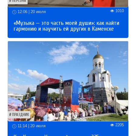
ПЕРСОНА
1010
12:06 | 20 июля
«Музыка — это часть моей души»: как найти
гармонию и научить ей других в Каменске
ПРАЗДНИК
2205
11:14 | 20 июля