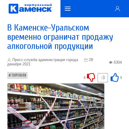
В Каменске-Уральском
временно ограничат продажу
алкогольной продукции
Пресс-служба администрации города
28
6304
декабря 2021
ТОРГОВЛЯ
-3
6
3