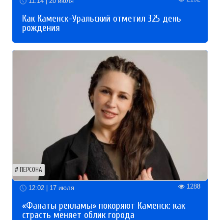
11:14 | 20 июля
Как Каменск-Уральский отметил 325 день
рождения
ПЕРСОНА
1288
12:02 | 17 июля
«Фанаты рекламы» покоряют Каменск: как
страсть меняет облик города