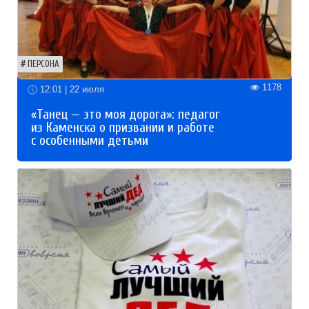
ПЕРСОНА
1178
12:01 | 22 июля
«Танец — это моя дорога»: педагог
из Каменска о призвании и работе
с особенными детьми