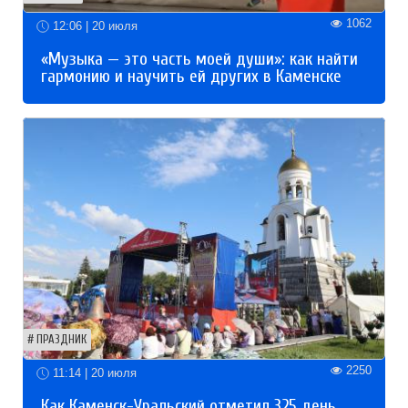
1062
12:06 | 20 июля
«Музыка — это часть моей души»: как найти
гармонию и научить ей других в Каменске
ПРАЗДНИК
2250
11:14 | 20 июля
Как Каменск-Уральский отметил 325 день