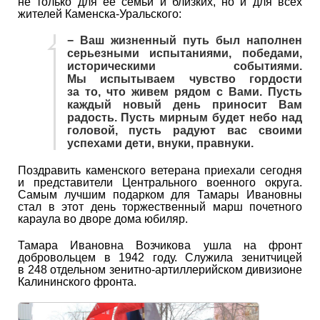
не только для ее семьи и близких, но и для всех
жителей Каменска-Уральского:
− Ваш жизненный путь был наполнен
серьезными испытаниями, победами,
историческими событиями.
Мы испытываем чувство гордости
за то, что живем рядом с Вами. Пусть
каждый новый день приносит Вам
радость. Пусть мирным будет небо над
головой, пусть радуют вас своими
успехами дети, внуки, правнуки.
Поздравить каменского ветерана приехали сегодня
и представители Центрального военного округа.
Самым лучшим подарком для Тамары Ивановны
стал в этот день торжественный марш почетного
караула во дворе дома юбиляр.
Тамара Ивановна Возчикова ушла на фронт
добровольцем в 1942 году. Служила зенитчицей
в 248 отдельном зенитно-артиллерийском дивизионе
Калининского фронта.