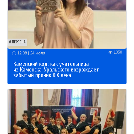
ПЕРСОНА
1050
12:08 | 24 июля
Каменский код: как учительница
из Каменска-Уральского возрождает
забытый пряник XIX века