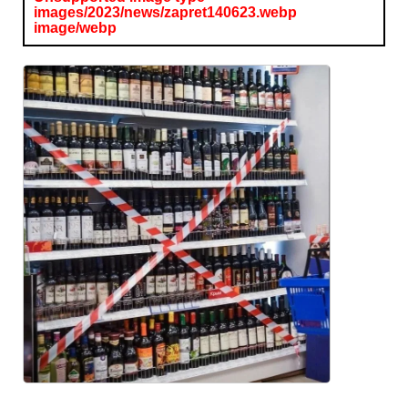
images/2023/news/zapret140623.webp
image/webp