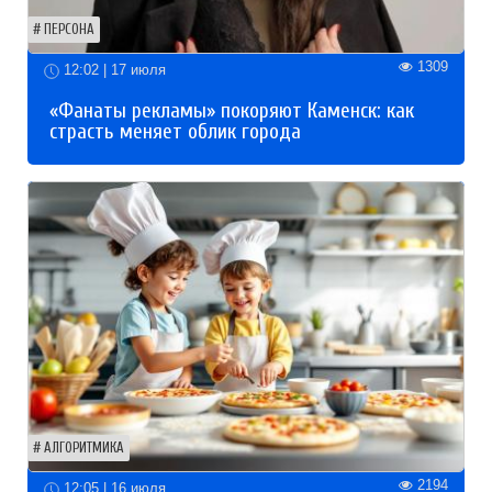
ПЕРСОНА
1309
12:02 | 17 июля
«Фанаты рекламы» покоряют Каменск: как
страсть меняет облик города
АЛГОРИТМИКА
2194
12:05 | 16 июля