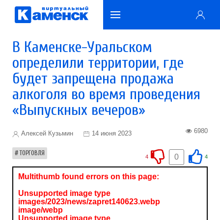
В Каменске-Уральском
определили территории, где
будет запрещена продажа
алкоголя во время проведения
«Выпускных вечеров»
6980
Алексей Кузьмин
14 июня 2023
ТОРГОВЛЯ
0
4
4
Multithumb found errors on this page:
Unsupported image type
images/2023/news/zapret140623.webp
image/webp
Unsupported image type