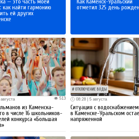
ка — это часть моей
Как Каменск-Уральский
: как найти гармонию
отметил 325 день рожде
ить ей других
енске
ОТКЛЮЧЕНИЕ ВОДЫ
513
 августа
08:28 | 5 августа
льманов из Каменска-
Ситуация с водоснабжением
го в числе 16 школьников-
в Каменске-Уральском оста
лей конкурса «Большая
напряженной
а»