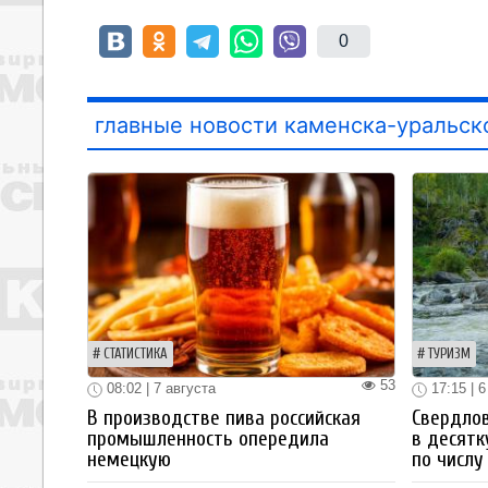
0
главные новости каменска-уральск
СТАТИСТИКА
ТУРИЗМ
53
08:02 | 7 августа
17:15 | 6
В производстве пива российская
Свердлов
промышленность опередила
в десятк
немецкую
по числу