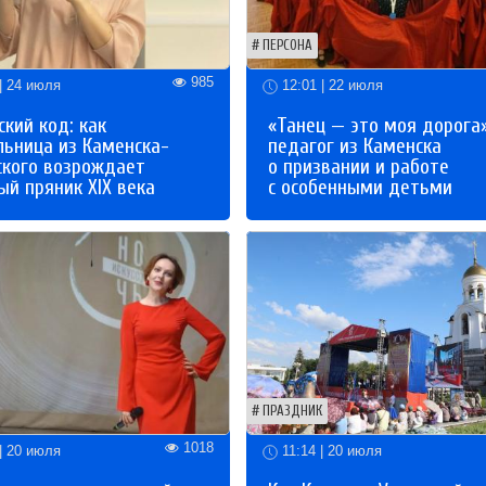
ПЕРСОНА
985
| 24 июля
12:01 | 22 июля
кий код: как
«Танец — это моя дорога»
льница из Каменска-
педагог из Каменска
ского возрождает
о призвании и работе
й пряник XIX века
с особенными детьми
ПРАЗДНИК
1018
| 20 июля
11:14 | 20 июля