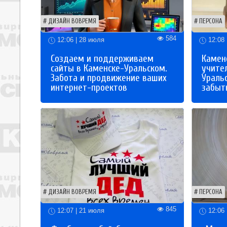
ДИЗАЙН ВОВРЕМЯ
ПЕРСОНА
584
12:06 | 28 июля
12:08 
Создаем и поддерживаем
Каменс
сайты в Каменске-Уральском.
учите
Забота и продвижение ваших
Ураль
интернет-проектов
забыты
ДИЗАЙН ВОВРЕМЯ
ПЕРСОНА
845
12:07 | 21 июля
12:06 