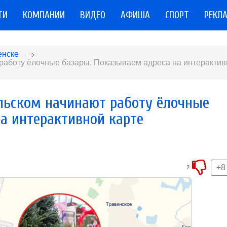
ТИ
КОМПАНИИ
ВИДЕО
АФИША
СПОРТ
РЕКЛ
енске
 работу ёлочные базары. Показываем адреса на интеракти
альском начинают работу ёлочные
а интерактивной карте
+8
2