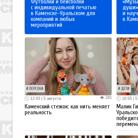
Футболки и бейсболки
«Музы
с индивидуальной печатью
души»
в Каменске-Уральском для
и науч
компаний и любых
в Кам
мероприятий
ПЕРСОНА
ДЕТИ
241
12:03 | 5 августа
10:55 | 5
Каменский стежок: как нить меняет
Малик Ги
реальность
Уральско
победите
перемен