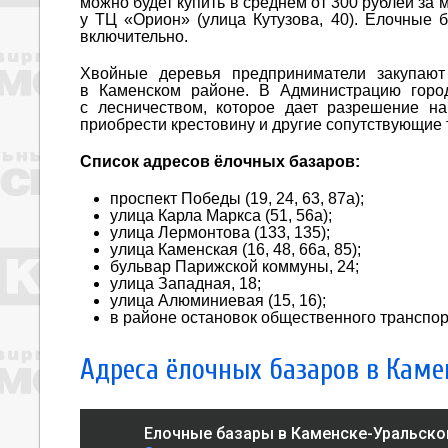
можно будет купить в среднем от 300 рублей за
у ТЦ «Орион» (улица Кутузова, 40). Елочные б
включительно.
Хвойные деревья предприниматели закупают 
в Каменском районе. В Администрацию город
с лесничеством, которое дает разрешение н
приобрести крестовину и другие сопутствующие 
Список адресов ёлочных базаров:
проспект Победы (19, 24, 63, 87а);
улица Карла Маркса (51, 56а);
улица Лермонтова (133, 135);
улица Каменская (16, 48, 66а, 85);
бульвар Парижской коммуны, 24;
улица Западная, 18;
улица Алюминиевая (15, 16);
в районе остановок общественного транспо
Адреса ёлочных базаров в Каме