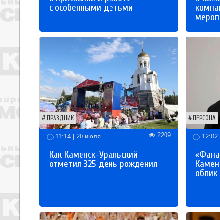
с особенными детьми
компа
мероп
ПРАЗДНИК
ПЕРСОНА
2209
11:14 | 20 июля
12:02 
Как Каменск-Уральский
«Фана
отметил 325 день рождения
Каменс
облик