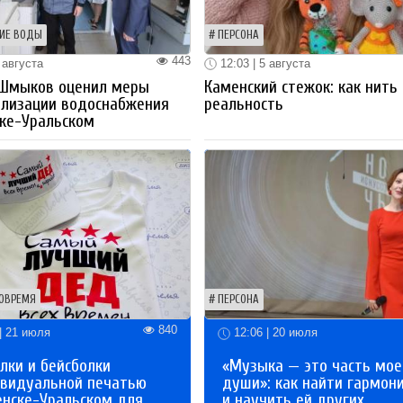
ИЕ ВОДЫ
ПЕРСОНА
443
 августа
12:03 | 5 августа
 Шмыков оценил меры
Каменский стежок: как нить
ализации водоснабжения
реальность
ке-Уральском
ОВРЕМЯ
ПЕРСОНА
840
| 21 июля
12:06 | 20 июля
лки и бейсболки
«Музыка — это часть мое
ивидуальной печатью
души»: как найти гармон
енске-Уральском для
и научить ей других