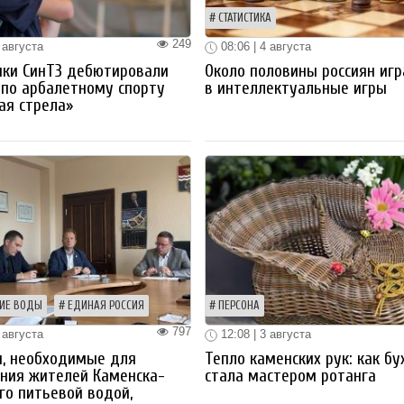
СТАТИСТИКА
249
 августа
08:06 | 4 августа
ики СинТЗ дебютировали
Около половины россиян иг
 по арбалетному спорту
в интеллектуальные игры
ая стрела»
ИЕ ВОДЫ
ЕДИНАЯ РОССИЯ
ПЕРСОНА
797
 августа
12:08 | 3 августа
ы, необходимые для
Тепло каменских рук: как бу
ния жителей Каменска-
стала мастером ротанга
го питьевой водой,