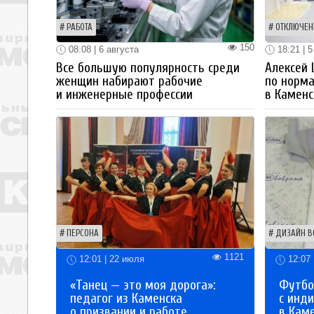
РАБОТА
ОТКЛЮЧЕН
150
08:08 | 6 августа
18:21 | 5
Все большую популярность среди
Алексей
женщин набирают рабочие
по норм
и инженерные профессии
в Каменс
ПЕРСОНА
ДИЗАЙН В
1121
12:01 | 22 июля
12:07 
«Танец — это моя дорога»:
Футбо
педагог из Каменска
с инд
о призвании и работе
в Кам