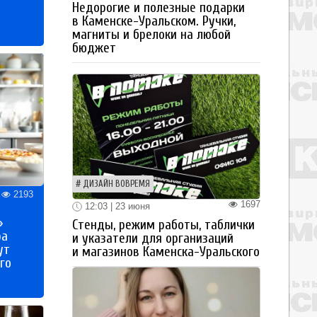
Недорогие и полезные подарки
в Каменске-Уральском. Ручки,
магниты и брелоки на любой
бюджет
ДИЗАЙН ВОВРЕМЯ
2193
1697
12:03 | 23 июня
»
Стенды, режим работы, таблички
ра
и указатели для организаций
ут
и магазинов Каменска-Уральского
го