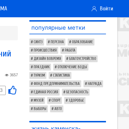
АМА
Войти
популярные метки
СИНТЗ
ПЕРСОНА
ОБРАЗОВАНИЕ
ний
ПРОИСШЕСТВИЯ
РАБОТА
ДИЗАЙН ВОВРЕМЯ
БЛАГОУСТРОЙСТВО
ПРАЗДНИК
ОТКЛЮЧЕНИЕ ВОДЫ
3657
ТУРИЗМ
СТАТИСТИКА
ФОНД ПРЕДПРИНИМАТЕЛЬСТВА
НАГРАДА
-3
ЕДИНАЯ РОССИЯ
БЕЗОПАСНОСТЬ
МУЗЕЙ
СПОРТ
ЗДОРОВЬЕ
ВЫБОРЫ
АВТО
жизнь каменска-