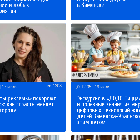
ний и любых
в Каменске
риятий
АЛГОРИТМИКА
1308
| 17 июля
12:05 | 16 июля
ты рекламы» покоряют
Экскурсия в «ДОДО Пицца
к: как страсть меняет
и полезные знания из ми
 города
цифровых технологий жд
детей Каменска-Уральско
этим летом