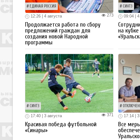
ЕДИНАЯ РОССИЯ
СИНТЗ
273
12:26 | 4 августа
09:04 | 4
Продолжается работа по сбору
Сотрудн
предложений граждан для
на кубке
создания новой Народной
«Уральск
программы
СИНТЗ
ОТКЛЮЧЕН
371
17:40 | 3 августа
17:14 | 3
Красивая победа футбольной
Все мер
«Синары»
обеспече
Уральско