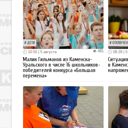
ДЕТИ
ОТКЛЮЧЕН
481
10:55 | 5 августа
08:28 | 5
Малик Гильманов из Каменска-
Ситуация
Уральского в числе 16 школьников-
в Каменс
победителей конкурса «Большая
напряже
перемена»