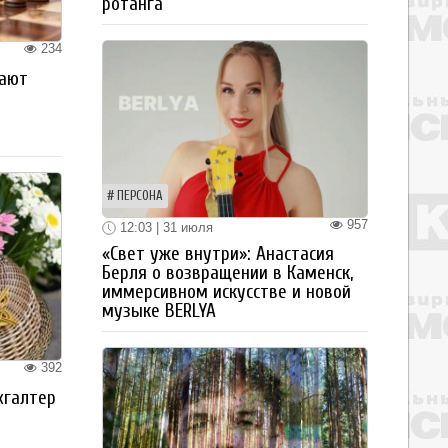
ротанга
234
рают
ПЕРСОНА
957
12:03 | 31 июля
«Свет уже внутри»: Анастасия
Берля о возвращении в Каменск,
иммерсивном искусстве и новой
музыке BERLYA
392
хгалтер