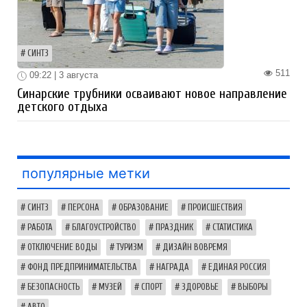
СИНТЗ
511
09:22 | 3 августа
Синарские трубники осваивают новое направление
детского отдыха
популярные метки
СИНТЗ
ПЕРСОНА
ОБРАЗОВАНИЕ
ПРОИСШЕСТВИЯ
РАБОТА
БЛАГОУСТРОЙСТВО
ПРАЗДНИК
СТАТИСТИКА
ОТКЛЮЧЕНИЕ ВОДЫ
ТУРИЗМ
ДИЗАЙН ВОВРЕМЯ
ФОНД ПРЕДПРИНИМАТЕЛЬСТВА
НАГРАДА
ЕДИНАЯ РОССИЯ
БЕЗОПАСНОСТЬ
МУЗЕЙ
СПОРТ
ЗДОРОВЬЕ
ВЫБОРЫ
АВТО