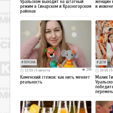
Уральском выходит на штатный
женщин 
режим в Синарском и Красногорском
и инжен
районах
ПЕРСОНА
ДЕТИ
299
12:03 | 5 августа
10:55 | 5
Каменский стежок: как нить меняет
Малик Ги
реальность
Уральско
победите
перемен