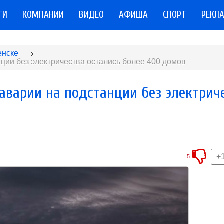
ТИ
КОМПАНИИ
ВИДЕО
АФИША
СПОРТ
РЕКЛ
енске
нции без электричества остались более 400 домов
аварии на подстанции без электрич
+
5