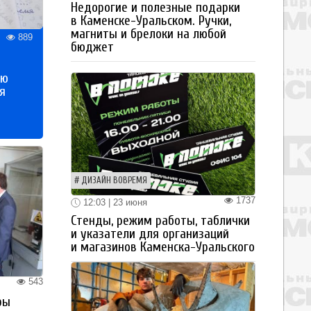
Недорогие и полезные подарки
в Каменске-Уральском. Ручки,
магниты и брелоки на любой
889
бюджет
ью
я
ДИЗАЙН ВОВРЕМЯ
1737
12:03 | 23 июня
Стенды, режим работы, таблички
и указатели для организаций
и магазинов Каменска-Уральского
543
ры