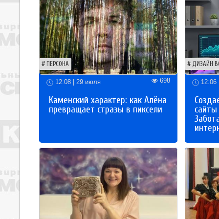
ПЕРСОНА
ДИЗАЙН В
698
12:08 | 29 июля
12:06 
Каменский характер: как Алёна
Созда
превращает стразы в пиксели
сайты
Забот
интер