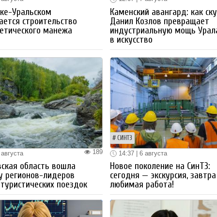
ке-Уральском
Каменский авангард: как ск
ается строительство
Данил Козлов превращает
етического манежа
индустриальную мощь Урал
в искусство
СИНТЗ
189
 августа
14:37 | 6 августа
ская область вошла
Новое поколение на СинТЗ:
у регионов-лидеров
сегодня — экскурсия, завтра
 туристических поездок
любимая работа!