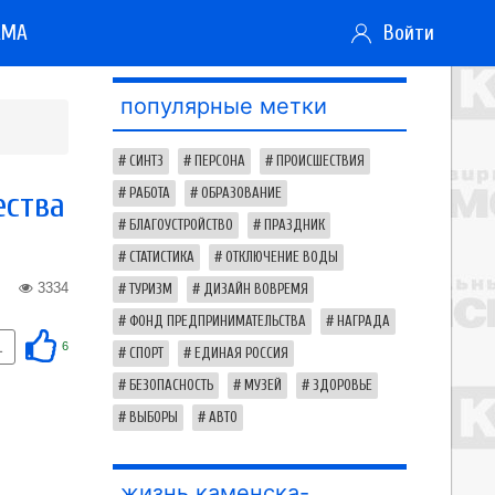
АМА
Войти
популярные метки
СИНТЗ
ПЕРСОНА
ПРОИСШЕСТВИЯ
ества
РАБОТА
ОБРАЗОВАНИЕ
БЛАГОУСТРОЙСТВО
ПРАЗДНИК
СТАТИСТИКА
ОТКЛЮЧЕНИЕ ВОДЫ
3334
ТУРИЗМ
ДИЗАЙН ВОВРЕМЯ
ФОНД ПРЕДПРИНИМАТЕЛЬСТВА
НАГРАДА
1
6
СПОРТ
ЕДИНАЯ РОССИЯ
БЕЗОПАСНОСТЬ
МУЗЕЙ
ЗДОРОВЬЕ
ВЫБОРЫ
АВТО
жизнь каменска-