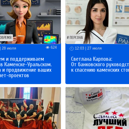
ОВРЕМЯ
ПЕРСОНА
624
| 28 июля
12:03 | 27 июля
ем и поддерживаем
Светлана Карпова:
 в Каменске-Уральском.
От банковского руководс
а и продвижение ваших
к спасению каменских сто
нет-проектов