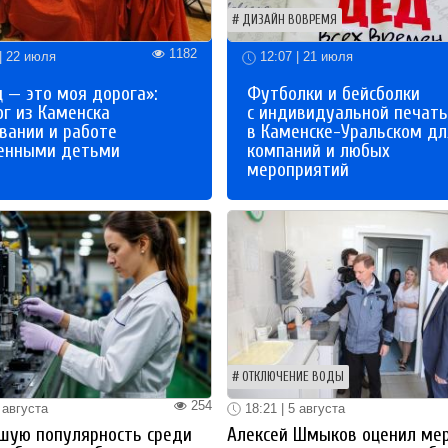
ДИЗАЙН ВОВРЕМЯ
1182
| 22 июля
12:07 | 21 июля
 — это моя дорога»:
Футболки и бейсболки
ог из Каменска
с индивидуальной печат
вании и работе
в Каменске-Уральском дл
бенными детьми
компаний и любых
мероприятий
ОТКЛЮЧЕНИЕ ВОДЫ
254
 августа
18:21 | 5 августа
шую популярность среди
Алексей Шмыков оценил ме