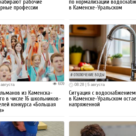
набирают рабочие
по нормализации водоснаб
ерные профессии
в Каменске-Уральском
ОТКЛЮЧЕНИЕ ВОДЫ
609
 августа
08:28 | 5 августа
льманов из Каменска-
Ситуация с водоснабжением
го в числе 16 школьников-
в Каменске-Уральском оста
лей конкурса «Большая
напряженной
а»