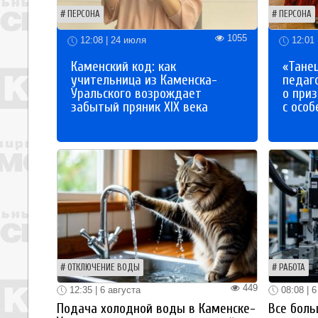
ПЕРСОНА
ПЕРСОНА
1055
12:08 | 24 июля
12:01 
Каменский код: как
«Танец
учительница из Каменска-
педаг
Уральского возрождает
о приз
забытый пряник XIX века
с осо
ОТКЛЮЧЕНИЕ ВОДЫ
РАБОТА
449
12:35 | 6 августа
08:08 | 6
Подача холодной воды в Каменске-
Все боль