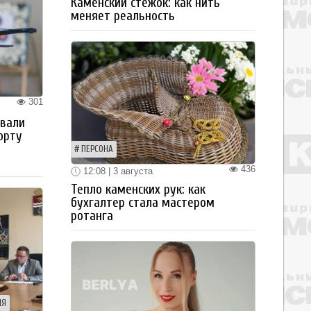
Каменский стежок: как нить
меняет реальность
301
овали
орту
ПЕРСОНА
436
12:08 | 3 августа
Тепло каменских рук: как
бухгалтер стала мастером
ротанга
ИЯ