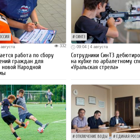
ОССИЯ
СИНТЗ
332
 августа
09:04 | 4 августа
ется работа по сбору
Сотрудники СинТЗ дебютир
ений граждан для
на кубке по арбалетному сп
 новой Народной
«Уральская стрела»
мы
ОТКЛЮЧЕНИЕ ВОДЫ
ЕДИНАЯ РОСС