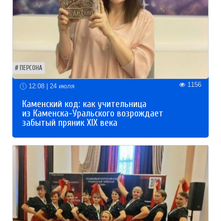
ПЕРСОНА
1156
12:08 | 24 июля
Каменский код: как учительница
из Каменска-Уральского возрождает
забытый пряник XIX века