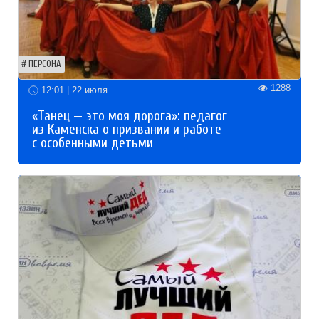
ПЕРСОНА
1288
12:01 | 22 июля
«Танец — это моя дорога»: педагог
из Каменска о призвании и работе
с особенными детьми