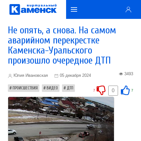
Не опять, а снова. На самом
аварийном перекрестке
Каменска-Уральского
произошло очередное ДТП
3493
Юлия Ивановская
05 декабря 2024
ПРОИСШЕСТВИЯ
ВИДЕО
ДТП
0
7
7