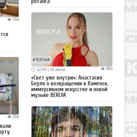
ротанга
764
ется
ПЕРСОНА
960
12:03 | 31 июля
«Свет уже внутри»: Анастасия
Берля о возвращении в Каменск,
иммерсивном искусстве и новой
музыке BERLYA
254
овали
орту