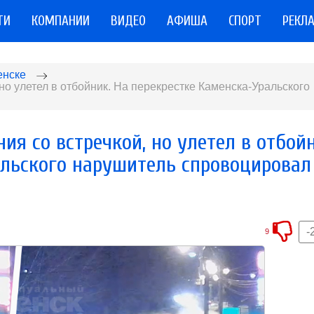
ТИ
КОМПАНИИ
ВИДЕО
АФИША
СПОРТ
РЕКЛ
енске
но улетел в отбойник. На перекрестке Каменска-Уральского
я со встречкой, но улетел в отбойн
альского нарушитель спровоцировал
-
9