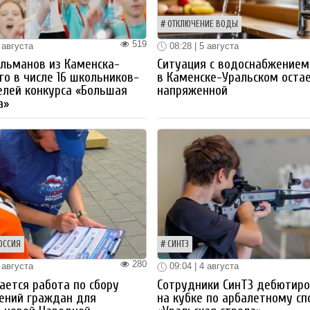
ОТКЛЮЧЕНИЕ ВОДЫ
519
 августа
08:28 | 5 августа
льманов из Каменска-
Ситуация с водоснабжением
го в числе 16 школьников-
в Каменске-Уральском оста
лей конкурса «Большая
напряженной
а»
ОССИЯ
СИНТЗ
280
 августа
09:04 | 4 августа
ется работа по сбору
Сотрудники СинТЗ дебютир
ений граждан для
на кубке по арбалетному сп