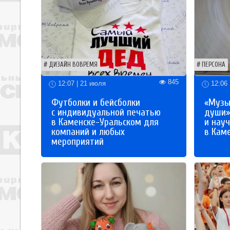
ДИЗАЙН ВОВРЕМЯ
ПЕРСОНА
845
12:07 | 21 июля
12:06 
Футболки и бейсболки
«Музы
с индивидуальной печатью
души»
в Каменске-Уральском для
и науч
компаний и любых
в Кам
мероприятий