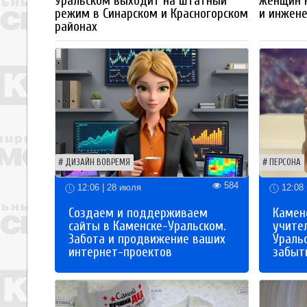
Уральском выходит на штатный
женщин 
режим в Синарском и Красногорском
и инжен
районах
ДИЗАЙН ВОВРЕМЯ
ПЕРСОНА
584
12:06 | 28 июля
12:08 
Создаем и поддерживаем
Каменс
сайты в Каменске-Уральском.
учите
Забота и продвижение ваших
Ураль
интернет-проектов
забыты