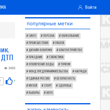
АМА
Войти
популярные метки
СИНТЗ
ПЕРСОНА
ОБРАЗОВАНИЕ
ПРОИСШЕСТВИЯ
РАБОТА
ик.
ДИЗАЙН ВОВРЕМЯ
БЛАГОУСТРОЙСТВО
 ДТП
ПРАЗДНИК
СТАТИСТИКА
ОТКЛЮЧЕНИЕ ВОДЫ
ТУРИЗМ
3468
ФОНД ПРЕДПРИНИМАТЕЛЬСТВА
НАГРАДА
ЕДИНАЯ РОССИЯ
БЕЗОПАСНОСТЬ
2
7
МУЗЕЙ
СПОРТ
ЗДОРОВЬЕ
ВЫБОРЫ
АВТО
жизнь каменска-