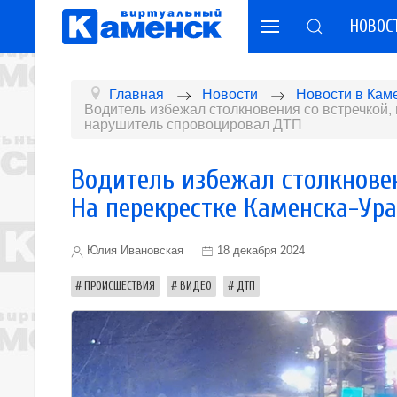
НОВОС
Главная
Новости
Новости в Кам
Водитель избежал столкновения со встречкой, 
нарушитель спровоцировал ДТП
Водитель избежал столкновени
На перекрестке Каменска-Ур
Юлия Ивановская
18 декабря 2024
ПРОИСШЕСТВИЯ
ВИДЕО
ДТП