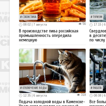
СТАТИСТИКА
ТУРИЗМ
56
08:02 | 7 августа
17:15 | 6
В производстве пива российская
Свердлов
промышленность опередила
в десятк
немецкую
по числу
ОТКЛЮЧЕНИЕ ВОДЫ
РАБОТА
318
12:35 | 6 августа
08:08 | 6
Подача холодной воды в Каменске-
Все боль