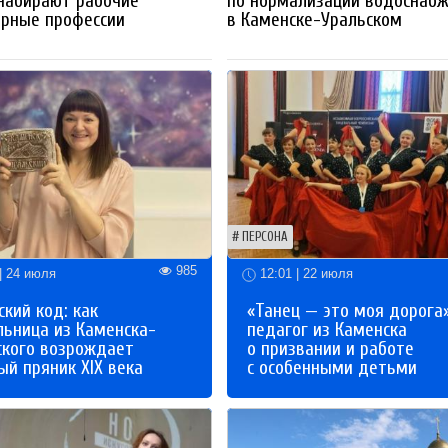
набирают рабочие
по нормализации водоснаб
ерные профессии
в Каменске-Уральском
ПЕРСОНА
985
| 24 июля
12:01 | 22 июля
кий код: как
«Танец — это моя дорога»
льница из Каменска-
педагог из Каменска
ского возрождает
о призвании и работе
й пряник XIX века
с особенными детьми