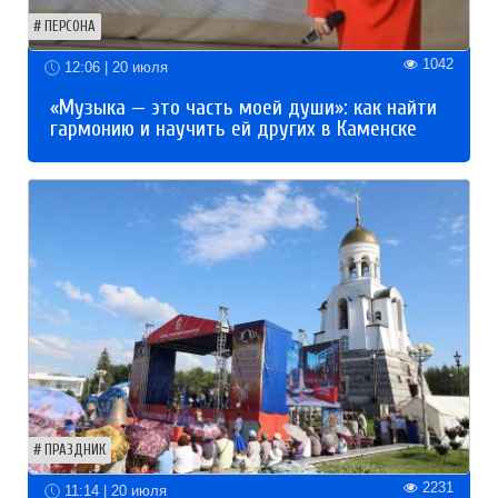
ПЕРСОНА
1042
12:06 | 20 июля
«Музыка — это часть моей души»: как найти
гармонию и научить ей других в Каменске
ПРАЗДНИК
2231
11:14 | 20 июля