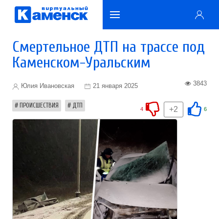
Смертельное ДТП на трассе под
Каменском-Уральским
3843
Юлия Ивановская
21 января 2025
ПРОИСШЕСТВИЯ
ДТП
+2
4
6