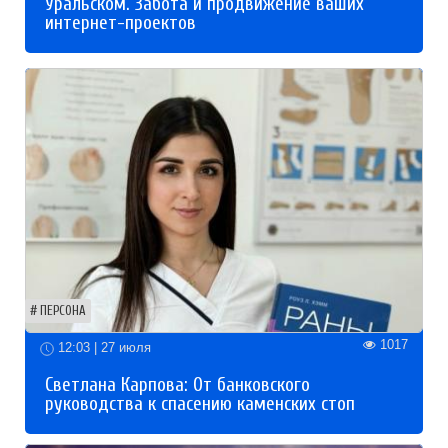
Уральском. Забота и продвижение ваших
интернет-проектов
ПЕРСОНА
1017
12:03 | 27 июля
Светлана Карпова: От банковского
руководства к спасению каменских стоп