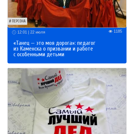
ПЕРСОНА
1185
12:01 | 22 июля
«Танец — это моя дорога»: педагог
из Каменска о призвании и работе
с особенными детьми