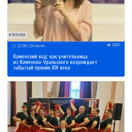
ПЕРСОНА
1057
12:08 | 24 июля
Каменский код: как учительница
из Каменска-Уральского возрождает
забытый пряник XIX века