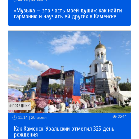
«Музыка — это часть моей души»: как найти
гармонию и научить ей других в Каменске
ПРАЗДНИК
2244
11:14 | 20 июля
Как Каменск-Уральский отметил 325 день
рождения