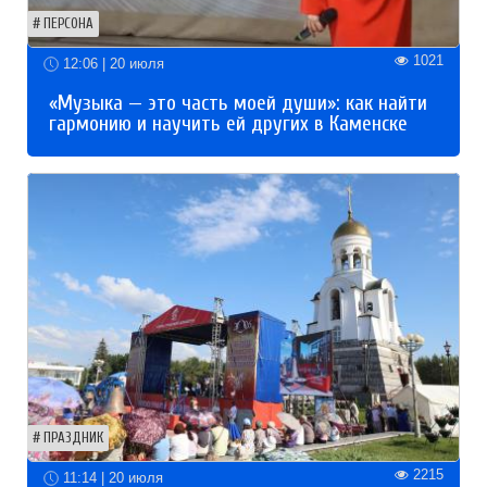
ПЕРСОНА
1021
12:06 | 20 июля
«Музыка — это часть моей души»: как найти
гармонию и научить ей других в Каменске
ПРАЗДНИК
2215
11:14 | 20 июля