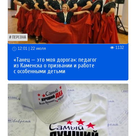
ПЕРСОНА
1132
12:01 | 22 июля
«Танец — это моя дорога»: педагог
из Каменска о призвании и работе
с особенными детьми