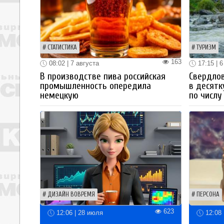
СТАТИСТИКА
ТУРИЗМ
163
08:02 | 7 августа
17:15 | 6
В производстве пива российская
Свердлов
промышленность опередила
в десятк
немецкую
по числу
ДИЗАЙН ВОВРЕМЯ
ПЕРСОНА
623
12:06 | 28 июля
12:08 