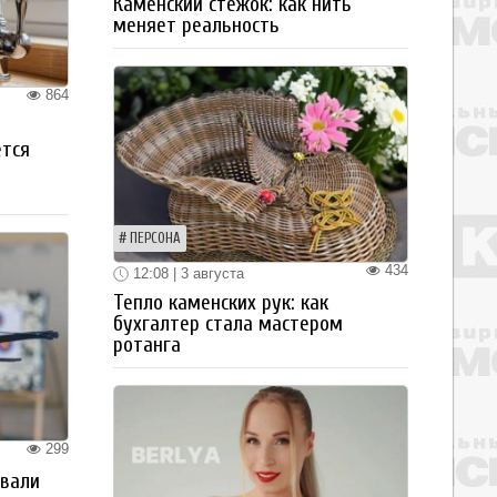
Каменский стежок: как нить
меняет реальность
864
ется
ПЕРСОНА
434
12:08 | 3 августа
Тепло каменских рук: как
бухгалтер стала мастером
ротанга
299
овали