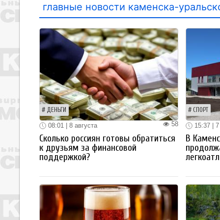
главные новости каменска-уральск
ДЕНЬГИ
СПОРТ
58
08:01 | 8 августа
15:37 | 7
Сколько россиян готовы обратиться
В Каменс
к друзьям за финансовой
продолж
поддержкой?
легкоатл