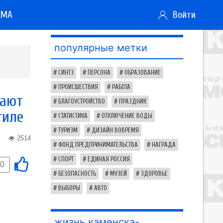
АМА
Войти
популярные метки
СИНТЗ
ПЕРСОНА
ОБРАЗОВАНИЕ
ПРОИСШЕСТВИЯ
РАБОТА
шают
БЛАГОУСТРОЙСТВО
ПРАЗДНИК
гиле
СТАТИСТИКА
ОТКЛЮЧЕНИЕ ВОДЫ
ТУРИЗМ
ДИЗАЙН ВОВРЕМЯ
2514
ФОНД ПРЕДПРИНИМАТЕЛЬСТВА
НАГРАДА
СПОРТ
ЕДИНАЯ РОССИЯ
0
БЕЗОПАСНОСТЬ
МУЗЕЙ
ЗДОРОВЬЕ
ВЫБОРЫ
АВТО
жизнь каменска-