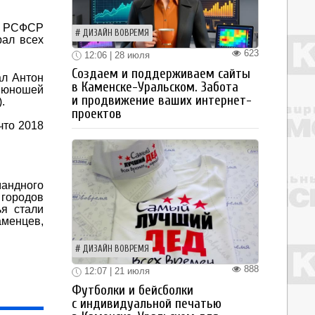
а РСФСР
ДИЗАЙН ВОВРЕМЯ
рал всех
623
12:06 | 28 июля
Создаем и поддерживаем сайты
ал Антон
в Каменске-Уральском. Забота
и юношей
и продвижение ваших интернет-
.
проектов
что 2018
андного
 городов
я стали
аменцев,
ДИЗАЙН ВОВРЕМЯ
888
12:07 | 21 июля
Футболки и бейсболки
с индивидуальной печатью