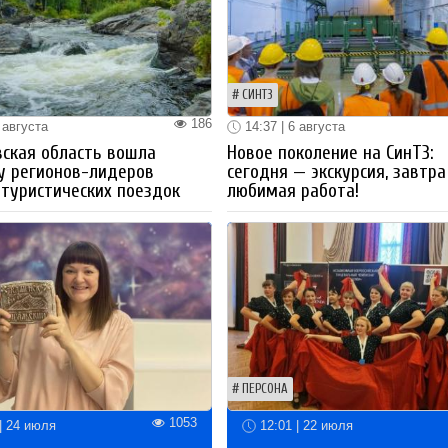
СИНТЗ
186
 августа
14:37 | 6 августа
ская область вошла
Новое поколение на СинТЗ:
у регионов-лидеров
сегодня — экскурсия, завтра
 туристических поездок
любимая работа!
ПЕРСОНА
1053
| 24 июля
12:01 | 22 июля