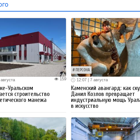
ого
ПЕРСОНА
159
 августа
12:07 | 7 августа
ке-Уральском
Каменский авангард: как ск
ается строительство
Данил Козлов превращает
етического манежа
индустриальную мощь Урал
в искусство