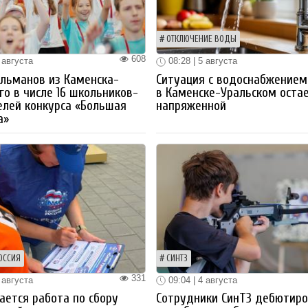
ОТКЛЮЧЕНИЕ ВОДЫ
608
 августа
08:28 | 5 августа
льманов из Каменска-
Ситуация с водоснабжением
го в числе 16 школьников-
в Каменске-Уральском оста
лей конкурса «Большая
напряженной
а»
ОССИЯ
СИНТЗ
331
 августа
09:04 | 4 августа
ется работа по сбору
Сотрудники СинТЗ дебютир