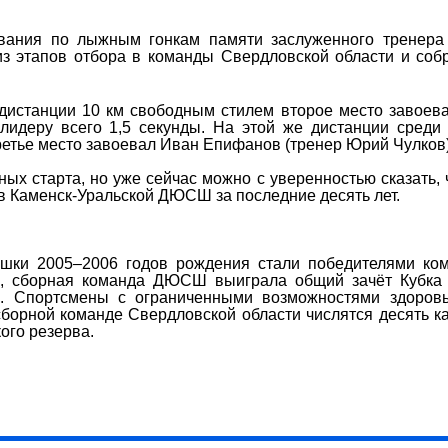
вания по лыжным гонкам памяти заслуженного тренер
из этапов отбора в команды Свердловской области и соб
дистанции 10 км свободным стилем второе место завоев
 лидеру всего 1,5 секунды. На этой же дистанции сред
ретье место завоевал Иван Епифанов (тренер Юрий Чулков)
ых старта, но уже сейчас можно с уверенностью сказать, 
в Каменск-Уральской ДЮСШ за последние десять лет.
шки 2005–2006 годов рождения стали победителями ком
го, сборная команда ДЮСШ выиграла общий зачёт Кубка
в. Спортсмены с ограниченными возможностями здоровь
борной команде Свердловской области числятся десять к
ого резерва.