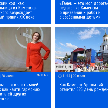
кий код: как
«Танец — это моя дорога»
льница из Каменска-
педагог из Каменска
ского возрождает
о призвании и работе
й пряник XIX века
с особенными детьми
ПРАЗДНИК
1063
| 20 июля
11:14 | 20 июля
ка — это часть моей
Как Каменск-Уральский
: как найти гармонию
отметил 325 день рожде
ить ей других
енске