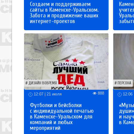
Создаем и поддерживаем
Каменс
сайты в Каменске-Уральском.
учите
Забота и продвижение ваших
Ураль
интернет-проектов
забыты
ДИЗАЙН ВОВРЕМЯ
ПЕРСОНА
888
12:07 | 21 июля
12:06 
Футболки и бейсболки
«Музы
с индивидуальной печатью
души»
в Каменске-Уральском для
и науч
компаний и любых
в Кам
мероприятий