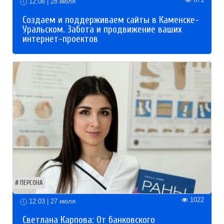
12:06 | 28 июля
Создаем и поддерживаем сайты в Каменске-
Уральском. Забота и продвижение ваших
интернет-проектов
ПЕРСОНА
1022
12:03 | 27 июля
Светлана Карпова: От банковского