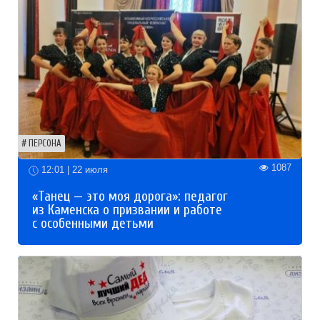
ПЕРСОНА
1087
12:01 | 22 июля
«Танец — это моя дорога»: педагог
из Каменска о призвании и работе
с особенными детьми