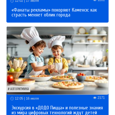
12:02 | 17 июля
«Фанаты рекламы» покоряют Каменск: как
страсть меняет облик города
АЛГОРИТМИКА
2171
12:05 | 16 июля
Экскурсия в «ДОДО Пицца» и полезные знания
из мира цифровых технологий ждут детей