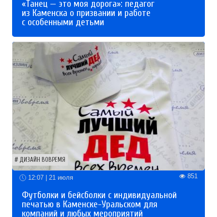
«Танец — это моя дорога»: педагог
из Каменска о призвании и работе
с особенными детьми
ДИЗАЙН ВОВРЕМЯ
851
12:07 | 21 июля
Футболки и бейсболки с индивидуальной
печатью в Каменске-Уральском для
компаний и любых мероприятий