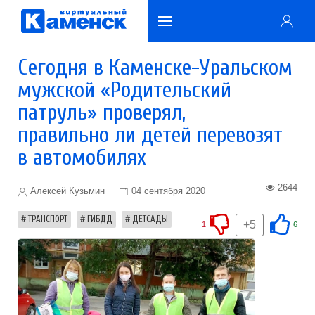
Сегодня в Каменске-Уральском
мужской «Родительский
патруль» проверял,
правильно ли детей перевозят
в автомобилях
2644
Алексей Кузьмин
04 сентября 2020
ТРАНСПОРТ
ГИБДД
ДЕТСАДЫ
+5
1
6