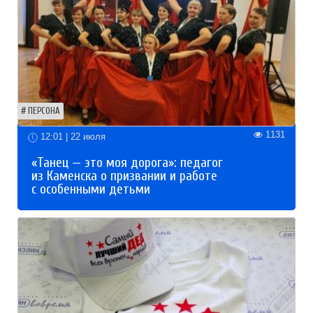
ПЕРСОНА
1131
12:01 | 22 июля
«Танец — это моя дорога»: педагог
из Каменска о призвании и работе
с особенными детьми