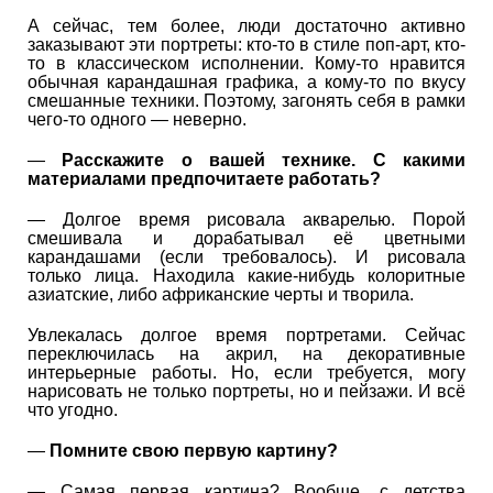
А сейчас, тем более, люди достаточно активно
заказывают эти портреты: кто-то в стиле поп-арт, кто-
то в классическом исполнении. Кому-то нравится
обычная карандашная графика, а кому-то по вкусу
смешанные техники. Поэтому, загонять себя в рамки
чего-то одного — неверно.
—
Расскажите о вашей технике. С какими
материалами предпочитаете работать?
— Долгое время рисовала акварелью. Порой
смешивала и дорабатывал её цветными
карандашами (если требовалось). И рисовала
только лица. Находила какие-нибудь колоритные
азиатские, либо африканские черты и творила.
Увлекалась долгое время портретами. Сейчас
переключилась на акрил, на декоративные
интерьерные работы. Но, если требуется, могу
нарисовать не только портреты, но и пейзажи. И всё
что угодно.
—
Помните свою первую картину?
— Самая первая картина? Вообще, с детства