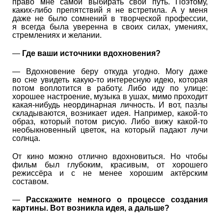
право мне самой выбирать свой путь. Поэтому,
каких-либо препятствий я не встретила. А у меня
даже не было сомнений в творческой профессии,
я всегда была уверенна в своих силах, умениях,
стремлениях и желании.
—
Где ваши источники вдохновения?
— Вдохновение беру откуда угодно. Могу даже
во сне увидеть какую-то интересную идею, которая
потом воплотится в работу. Либо иду по улице:
хорошее настроение, музыка в ушах, мимо проходит
какая-нибудь неординарная личность. И вот, пазлы
складываются, возникает идея. Например, какой-то
образ, который потом рисую. Либо вижу какой-то
необыкновенный цветок, на который падают лучи
солнца.
От кино можно отлично вдохновиться. Но чтобы
фильм был глубоким, красивым, от хорошего
режиссёра и с не менее хорошим актёрским
составом.
—
Расскажите немного о процессе создания
картины. Вот возникла идея, а дальше?