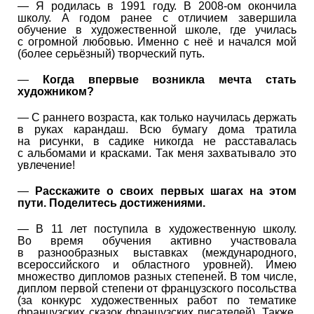
— Я родилась в 1991 году. В 2008-ом окончила
школу. А годом ранее с отличием завершила
обучение в художественной школе, где училась
с огромной любовью. Именно с неё и начался мой
(более серьёзный) творческий путь.
—
Когда впервые возникла мечта стать
художником?
— С раннего возраста, как только научилась держать
в руках карандаш. Всю бумагу дома тратила
на рисунки, в садике никогда не расставалась
с альбомами и красками. Так меня захватывало это
увлечение!
—
Расскажите о своих первых шагах на этом
пути. Поделитесь достижениями.
— В 11 лет поступила в художественную школу.
Во время обучения активно участвовала
в разнообразных выставках (международного,
всероссийского и областного уровней). Имею
множество дипломов разных степеней. В том числе,
диплом первой степени от французского посольства
(за конкурс художественных работ по тематике
французских сказок французских писателей). Также,