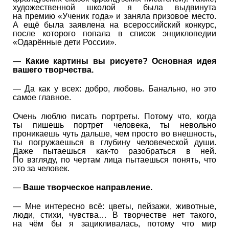
художественной школой я была выдвинута
на премию «Ученик года» и заняла призовое место.
А ещё была заявлена на всероссийский конкурс,
после которого попала в список энциклопедии
«Одарённые дети России».
—
Какие картины вы рисуете? Основная идея
вашего творчества.
— Да как у всех: добро, любовь. Банально, но это
самое главное.
Очень люблю писать портреты. Потому что, когда
ты пишешь портрет человека, ты невольно
проникаешь чуть дальше, чем просто во внешность,
ты погружаешься в глубину человеческой души.
Даже пытаешься как-то разобраться в ней.
По взгляду, по чертам лица пытаешься понять, что
это за человек.
—
Ваше творческое направление.
— Мне интересно всё: цветы, пейзажи, животные,
люди, стихи, чувства… В творчестве нет такого,
на чём бы я зацикливалась, потому что мир