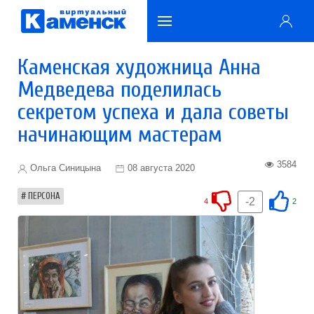
Каменская художница Анна
Медведева поделилась
секретом успеха и дала советы
начинающим мастерам
3584
Ольга Синицына
08 августа 2020
ПЕРСОНА
-2
4
2