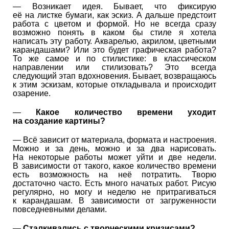
— Возникает идея. Бывает, что фиксирую
её на листке бумаги, как эскиз. А дальше предстоит
работа с цветом и формой. Но не всегда сразу
возможно понять в каком бы стиле я хотела
написать эту работу. Акварелью, акрилом, цветными
карандашами? Или это будет графическая работа?
То же самое и по стилистике: в классическом
направлении или стилизовать? Это всегда
следующий этап вдохновения. Бывает, возвращаюсь
к этим эскизам, которые откладывала и происходит
озарение.
—
Какое количество времени уходит
на создание картины?
— Всё зависит от материала, формата и настроения.
Можно и за день, можно и за два нарисовать.
На некоторые работы может уйти и две недели.
В зависимости от такого, какое количество времени
есть возможность на неё потратить. Творю
достаточно часто. Есть много начатых работ. Рисую
регулярно, но могу и неделю не притрагиваться
к карандашам. В зависимости от загруженности
повседневными делами.
—
Сталкивались с творческими кризисами?