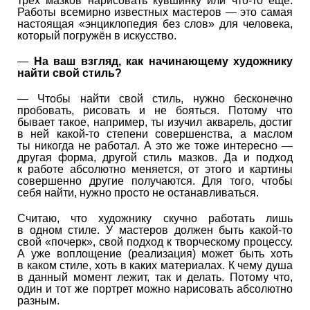
трёх мазков нарисовать кувшинку или что-то ещё.
Работы всемирно известных мастеров — это самая
настоящая «энциклопедия без слов» для человека,
который погружён в искусство.
—
На ваш взгляд, как начинающему художнику
найти свой стиль?
— Чтобы найти свой стиль, нужно бесконечно
пробовать, рисовать и не бояться. Потому что
бывает такое, например, ты изучил акварель, достиг
в ней какой-то степени совершенства, а маслом
ты никогда не работал. А это же тоже интересно —
другая форма, другой стиль мазков. Да и подход
к работе абсолютно меняется, от этого и картины
совершенно другие получаются. Для того, чтобы
себя найти, нужно просто не останавливаться.
Считаю, что художнику скучно работать лишь
в одном стиле. У мастеров должен быть какой-то
свой «почерк», свой подход к творческому процессу.
А уже воплощение (реализация) может быть хоть
в каком стиле, хоть в каких материалах. К чему душа
в данный момент лежит, так и делать. Потому что,
один и тот же портрет можно нарисовать абсолютно
разным.