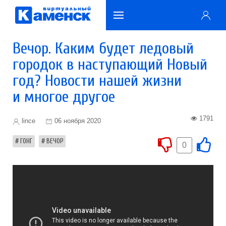
Вечор. Каким будет ледовый
городок в наступающий Новый
год? Новости нашей жизни
и многое другое
1791
lince
06 ноября 2020
ГОНГ
ВЕЧОР
0