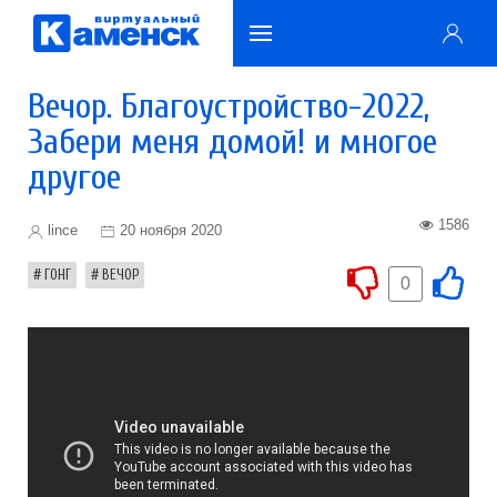
Вечор. Благоустройство-2022,
Забери меня домой! и многое
другое
1586
lince
20 ноября 2020
ГОНГ
ВЕЧОР
0