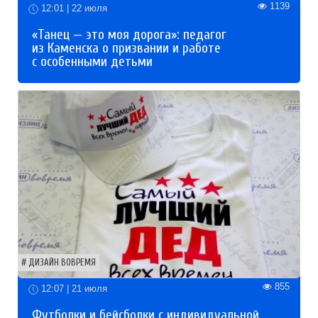
1139
12:01 | 22 июля
«Танец — это моя дорога»: педагог
из Каменска о призвании и работе
с особенными детьми
ДИЗАЙН ВОВРЕМЯ
855
12:07 | 21 июля
Футболки и бейсболки с индивидуальной