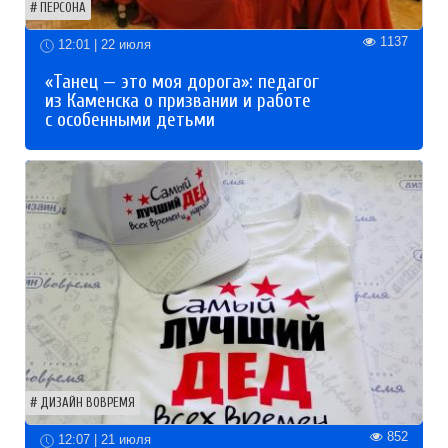
ПЕРСОНА
1137
12:01 | 22 июля
«Танец — это моя дорога»: педагог
из Каменска о призвании и работе
с особенными детьми
ДИЗАЙН ВОВРЕМЯ
852
12:07 | 21 июля