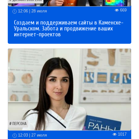
669
12:06 | 28 июля
Создаем и поддерживаем сайты в Каменске-
Уральском. Забота и продвижение ваших
интернет-проектов
ПЕРСОНА
1017
12:03 | 27 июля