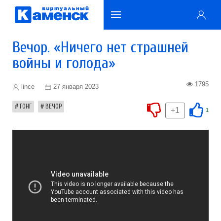
Вечор. «Ничего нет страшней
войны и голода»
1795
lince
27 января 2023
ГОНГ
ВЕЧОР
+1
1