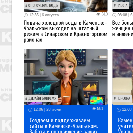
ОТКЛЮЧЕНИЕ ВОДЫ
РАБОТА
310
12:35 | 6 августа
08:08 | 6
Подача холодной воды в Каменске-
Все боль
Уральском выходит на штатный
женщин 
режим в Синарском и Красногорском
и инжен
районах
ДИЗАЙН ВОВРЕМЯ
ПЕРСОНА
581
12:06 | 28 июля
12:08 
Создаем и поддерживаем
Каменс
сайты в Каменске-Уральском.
учите
Забота и продвижение ваших
Ураль