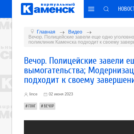
НОВОС
Главная
Видео
Вечор. Полицейские завели еще одно уголовно
поликлиник Каменска подходит к своему заве
Вечор. Полицейские завели е
вымогательства; Модернизац
подходит к своему завершен
lince
02 июня 2023
ГОНГ
ВЕЧОР