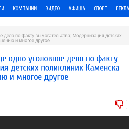
ТИ
КОМПАНИИ
ВИДЕО
АФИША
СПОРТ
РЕКЛ
е дело по факту вымогательства; Модернизация детских
ршению и многое другое
ще одно уголовное дело по факту
ия детских поликлиник Каменска
ию и многое другое