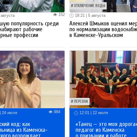
ОТКЛЮЧЕНИЕ ВОДЫ
152
 августа
18:21 | 5 августа
шую популярность среди
Алексей Шмыков оценил ме
набирают рабочие
по нормализации водоснаб
ерные профессии
в Каменске-Уральском
ПЕРСОНА
984
| 24 июля
12:01 | 22 июля
кий код: как
«Танец — это моя дорога»
льница из Каменска-
педагог из Каменска
ского возрождает
о призвании и работе