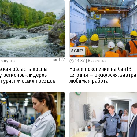
СИНТЗ
127
 августа
14:37 | 6 августа
ская область вошла
Новое поколение на СинТЗ:
у регионов-лидеров
сегодня — экскурсия, завтра
 туристических поездок
любимая работа!