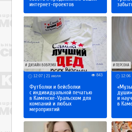
интернет-проектов
забыты
ДИЗАЙН ВОВРЕМЯ
ПЕРСОНА
843
12:07 | 21 июля
12:06 
Футболки и бейсболки
«Музы
с индивидуальной печатью
души»
в Каменске-Уральском для
и науч
компаний и любых
в Кам
мероприятий