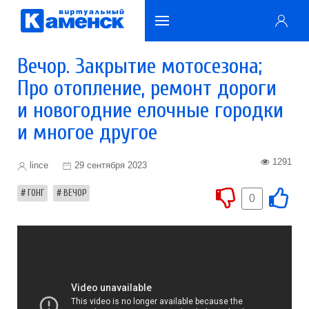
Вечор. Закрытие мотосезона;
Про отопление, ремонт дороги
и новогодние елочные городки
и многое другое
1291
lince
29 сентября 2023
ГОНГ
ВЕЧОР
0