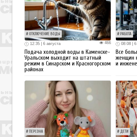
ОТКЛЮЧЕНИЕ ВОДЫ
РАБОТА
466
12:35 | 6 августа
08:08 | 6
Подача холодной воды в Каменске-
Все боль
Уральском выходит на штатный
женщин 
режим в Синарском и Красногорском
и инжен
районах
ПЕРСОНА
ДЕТИ