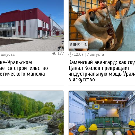
ПЕРСОНА
177
 августа
12:07 | 7 августа
ке-Уральском
Каменский авангард: как ск
ается строительство
Данил Козлов превращает
етического манежа
индустриальную мощь Урал
в искусство