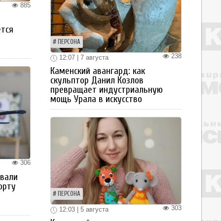
885
ется
ПЕРСОНА
238
12:07 | 7 августа
Каменский авангард: как
скульптор Данил Козлов
превращает индустриальную
мощь Урала в искусство
306
овали
орту
ПЕРСОНА
303
12:03 | 5 августа