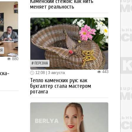
Каменский стежок: как нить
меняет реальность
ИЯ
880
ПЕРСОНА
я
443
ска-
12:08 | 3 августа
Тепло каменских рук: как
бухгалтер стала мастером
ротанга