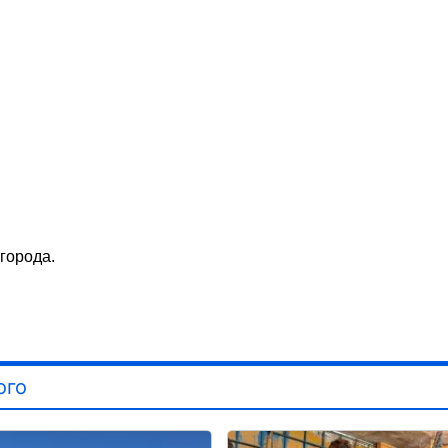
 города.
ого