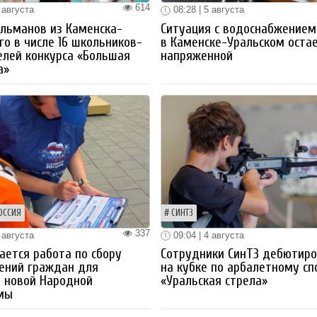
614
 августа
08:28 | 5 августа
льманов из Каменска-
Ситуация с водоснабжением
го в числе 16 школьников-
в Каменске-Уральском оста
лей конкурса «Большая
напряженной
а»
ОССИЯ
СИНТЗ
337
 августа
09:04 | 4 августа
ется работа по сбору
Сотрудники СинТЗ дебютир
ений граждан для
на кубке по арбалетному сп
 новой Народной
«Уральская стрела»
мы