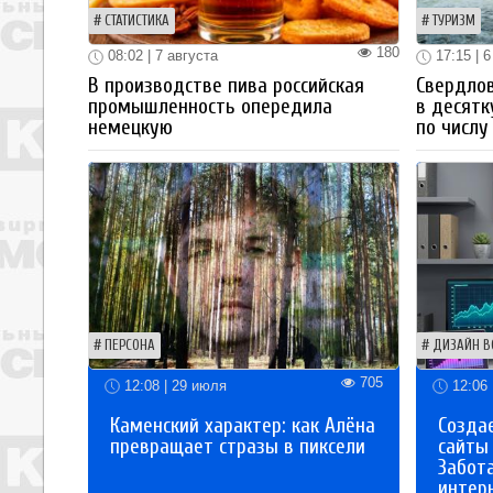
СТАТИСТИКА
ТУРИЗМ
180
08:02 | 7 августа
17:15 | 6
В производстве пива российская
Свердлов
промышленность опередила
в десятк
немецкую
по числу
ПЕРСОНА
ДИЗАЙН В
705
12:08 | 29 июля
12:06 
Каменский характер: как Алёна
Созда
превращает стразы в пиксели
сайты
Забот
интер