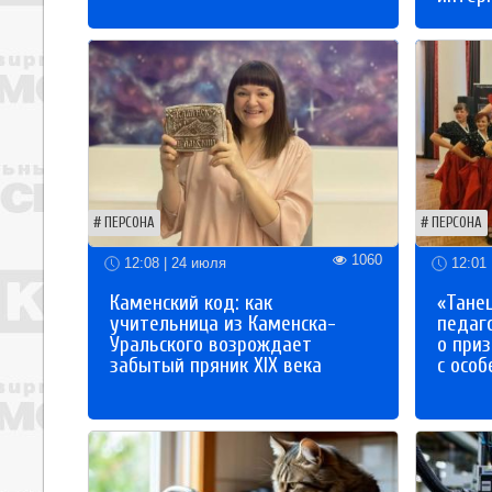
ПЕРСОНА
ПЕРСОНА
1060
12:08 | 24 июля
12:01 
Каменский код: как
«Танец
учительница из Каменска-
педаг
Уральского возрождает
о приз
забытый пряник XIX века
с осо