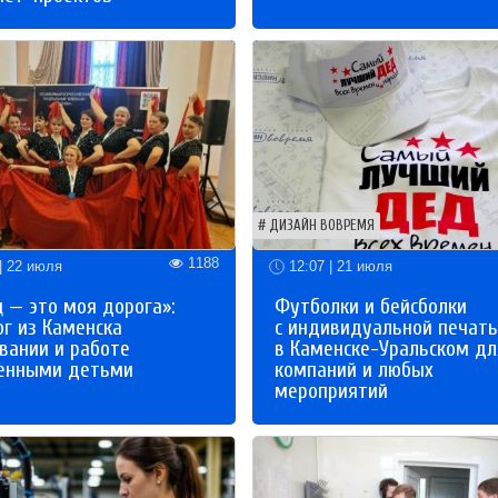
ДИЗАЙН ВОВРЕМЯ
1188
| 22 июля
12:07 | 21 июля
 — это моя дорога»:
Футболки и бейсболки
ог из Каменска
с индивидуальной печат
вании и работе
в Каменске-Уральском дл
бенными детьми
компаний и любых
мероприятий