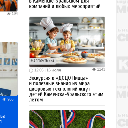
в Каменске-Уральском для
компаний и любых мероприятий
194
 —
АЛГОРИТМИКА
2243
12:05 | 16 июля
Экскурсия в «ДОДО Пицца»
и полезные знания из мира
цифровых технологий ждут
детей Каменска-Уральского этим
летом
966
тва
п