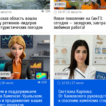
СИНТЗ
194
 августа
14:37 | 6 августа
ская область вошла
Новое поколение на СинТЗ:
у регионов-лидеров
сегодня — экскурсия, завтра
 туристических поездок
любимая работа!
ОВРЕМЯ
ПЕРСОНА
629
| 28 июля
12:03 | 27 июля
ем и поддерживаем
Светлана Карпова:
 в Каменске-Уральском.
От банковского руководс
а и продвижение ваших
к спасению каменских сто
нет-проектов