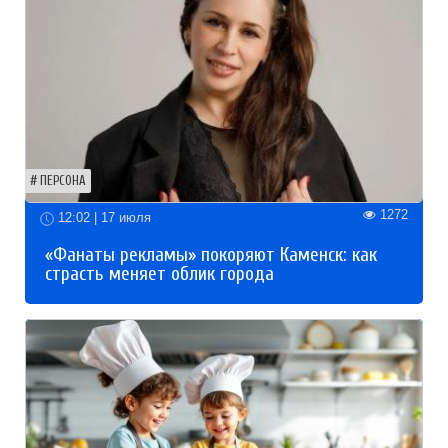
ПЕРСОНА
1272
12:02 | 17 июля
«Фанаты рекламы» покоряют Каменск: как
страсть меняет облик города