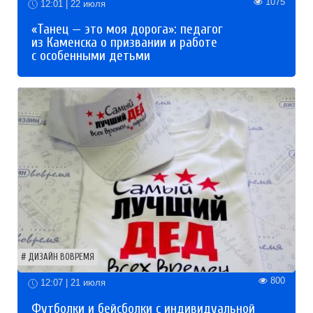
1075
12:01 | 22 июля
«Танец — это моя дорога»: педагог
из Каменска о призвании и работе
с особенными детьми
ДИЗАЙН ВОВРЕМЯ
800
12:07 | 21 июля
Футболки и бейсболки с индивидуальной