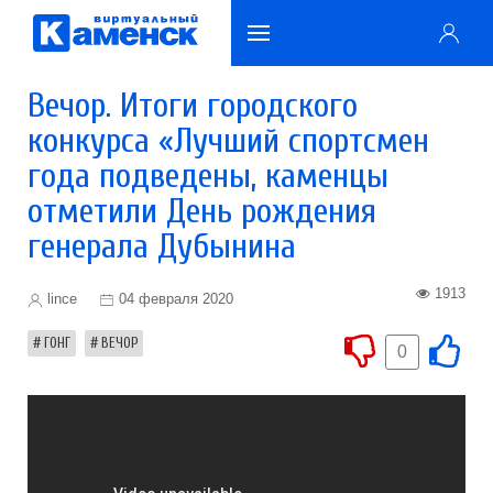
Вечор. Итоги городского
конкурса «Лучший спортсмен
года подведены, каменцы
отметили День рождения
генерала Дубынина
1913
lince
04 февраля 2020
ГОНГ
ВЕЧОР
0