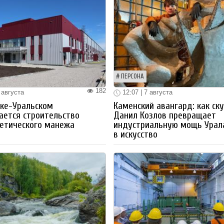
ПЕРСОНА
182
 августа
12:07 | 7 августа
ке-Уральском
Каменский авангард: как ск
ается строительство
Данил Козлов превращает
етического манежа
индустриальную мощь Урал
в искусство