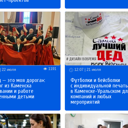
нет-проектов
ДИЗАЙН ВОВРЕМЯ
1191
| 22 июля
12:07 | 21 июля
 — это моя дорога»:
Футболки и бейсболки
ог из Каменска
с индивидуальной печат
вании и работе
в Каменске-Уральском дл
бенными детьми
компаний и любых
мероприятий