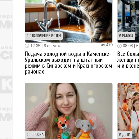
ОТКЛЮЧЕНИЕ ВОДЫ
РАБОТА
470
12:35 | 6 августа
08:08 | 6
Подача холодной воды в Каменске-
Все боль
Уральском выходит на штатный
женщин 
режим в Синарском и Красногорском
и инжен
районах
ПЕРСОНА
ДЕТИ