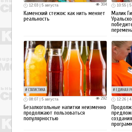
304
12:03 | 5 августа
10:55 | 5
Каменский стежок: как нить меняет
Малик Ги
реальность
Уральско
победите
перемен
СТАТИСТИКА
ЕДИНАЯ Р
292
08:07 | 5 августа
12:26 | 4
Безалкогольные напитки неизменно
Продолжа
продолжают пользоваться
предлож
популярностью
создания
програм