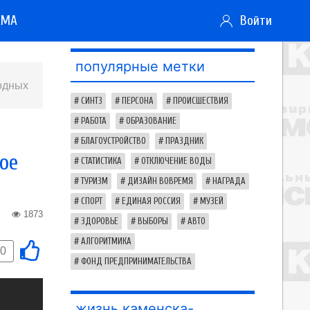
АМА
Войти
популярные метки
родных
СИНТЗ
ПЕРСОНА
ПРОИСШЕСТВИЯ
РАБОТА
ОБРАЗОВАНИЕ
БЛАГОУСТРОЙСТВО
ПРАЗДНИК
ое
СТАТИСТИКА
ОТКЛЮЧЕНИЕ ВОДЫ
ТУРИЗМ
ДИЗАЙН ВОВРЕМЯ
НАГРАДА
СПОРТ
ЕДИНАЯ РОССИЯ
МУЗЕЙ
1873
ЗДОРОВЬЕ
ВЫБОРЫ
АВТО
АЛГОРИТМИКА
0
ФОНД ПРЕДПРИНИМАТЕЛЬСТВА
жизнь каменска-