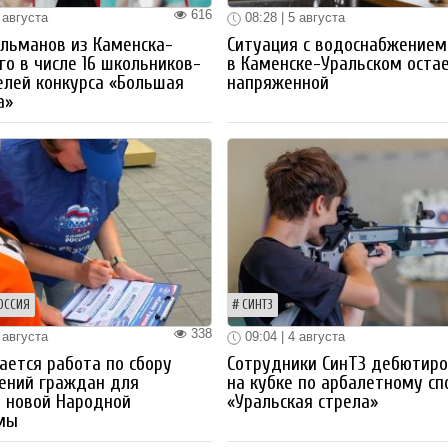
616
 августа
08:28 | 5 августа
льманов из Каменска-
Ситуация с водоснабжением
го в числе 16 школьников-
в Каменске-Уральском оста
лей конкурса «Большая
напряженной
а»
ОССИЯ
СИНТЗ
338
 августа
09:04 | 4 августа
ется работа по сбору
Сотрудники СинТЗ дебютир
ений граждан для
на кубке по арбалетному сп
 новой Народной
«Уральская стрела»
мы