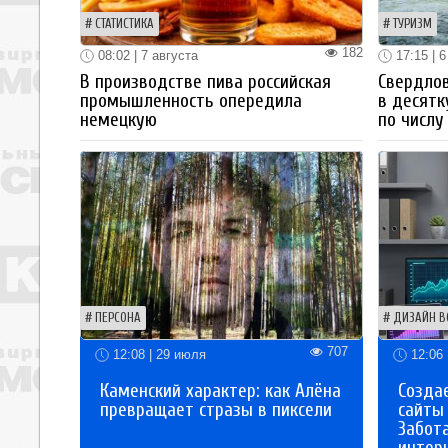
СТАТИСТИКА
ТУРИЗМ
182
08:02 | 7 августа
17:15 | 6
В производстве пива российская
Свердлов
промышленность опередила
в десятк
немецкую
по числу
ПЕРСОНА
ДИЗАЙН В
707
12:08 | 29 июля
12:06 
Каменский характер: как Алёна
Созда
превращает стразы в пиксели
сайты
Забот