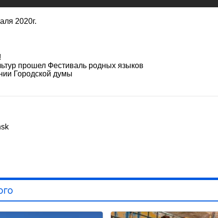
ля 2020г.
!
льтур прошел Фестиваль родных языков
нии Городской думы
nsk
ого