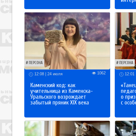
интер
ПЕРСОНА
ПЕРСОНА
1062
12:08 | 24 июля
12:01 
Каменский код: как
«Танец
учительница из Каменска-
педаг
Уральского возрождает
о приз
забытый пряник XIX века
с осо