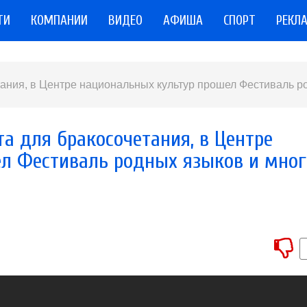
ТИ
КОМПАНИИ
ВИДЕО
АФИША
СПОРТ
РЕКЛ
етания, в Центре национальных культур прошел Фестиваль 
ата для бракосочетания, в Центре
л Фестиваль родных языков и мног