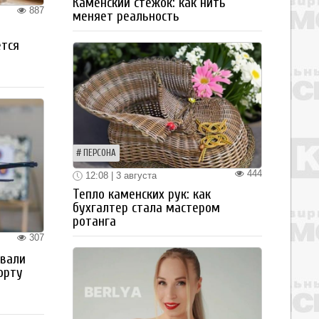
Каменский стежок: как нить
887
меняет реальность
ется
ПЕРСОНА
444
12:08 | 3 августа
Тепло каменских рук: как
бухгалтер стала мастером
ротанга
307
овали
орту