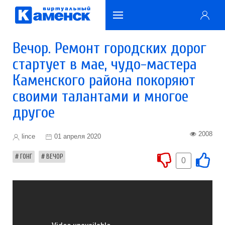
Вечор. Ремонт городских дорог
стартует в мае, чудо-мастера
Каменского района покоряют
своими талантами и многое
другое
2008
lince
01 апреля 2020
ГОНГ
ВЕЧОР
0