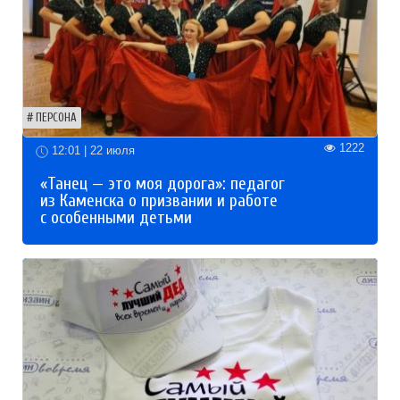
ПЕРСОНА
1222
12:01 | 22 июля
«Танец — это моя дорога»: педагог
из Каменска о призвании и работе
с особенными детьми