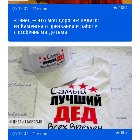
1084
12:01 | 22 июля
«Танец — это моя дорога»: педагог
из Каменска о призвании и работе
с особенными детьми
ДИЗАЙН ВОВРЕМЯ
807
12:07 | 21 июля