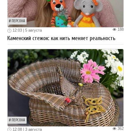
ПЕРСОНА
188
12:03 | 5 августа
Каменский стежок: как нить меняет реальность
ПЕРСОНА
362
12:08 | 3 августа