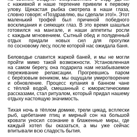
с наживкой и наше терпение привели к первому
улову. Щекастая рыбка смотрела в наши глаза,
словно говоря: «Поздравляю, вы сделали это!». Этот
маленький трофей был причиной победного
восклицания и сияющих глаз. В это время шашлык
готовился на мангале, и наши аппетиты росли
с каждым мгновением. Сытный обед и полуденный
отдых придали новых сил для прогулки
по сосновому лесу, после которой нас ожидала баня.
Беловодье славится жаркой баней, и мы не могли
пройти мимо такой возможности. Установленная
на самом берегу, она подарила нам незабываемое
переживание релаксации. Прогревшись паром
с берёзовым веником, мы ощущали умиротворение
и обновление. Процесс купания в банном чане
с тёплой водой, смешанный с юмористическими
рассказами, стал ритуалом, который придал нашему
отдыху настоящую значимость.
Тихая ночь в тёплом домике, трели цикад, всплески
рыб, щебетание птиц и мирный сон на большой
кровати уносил сознание в блаженные миры, где
каждый хотел бы оказаться, а мы уже сейчас
впитывали всю сладость бытия.