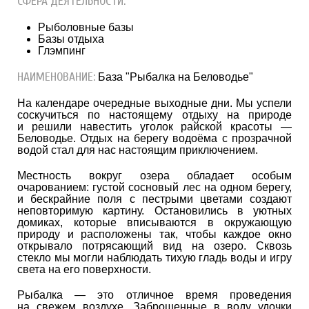
СФЕРА ДЕЯТЕЛЬНОСТИ:
Рыболовные базы
Базы отдыха
Глэмпинг
НАИМЕНОВАНИЕ:
База "Рыбалка на Беловодье"
На календаре очередные выходные дни. Мы успели
соскучиться по настоящему отдыху на природе
и решили навестить уголок райской красоты —
Беловодье. Отдых на берегу водоёма с прозрачной
водой стал для нас настоящим приключением.
Местность вокруг озера обладает особым
очарованием: густой сосновый лес на одном берегу,
и бескрайние поля с пестрыми цветами создают
неповторимую картину. Остановились в уютных
домиках, которые вписываются в окружающую
природу и расположены так, чтобы каждое окно
открывало потрясающий вид на озеро. Сквозь
стекло мы могли наблюдать тихую гладь воды и игру
света на его поверхности.
Рыбалка — это отличное время проведения
на свежем воздухе. Заброшенные в воду удочки