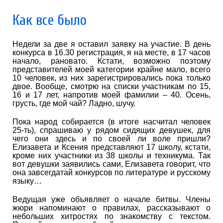
Как все было
Недели за две я оставил заявку на участие. В день
конкурса в 16.30 регистрация, я на месте, в 17 часов
начало, рановато. Кстати, возможно поэтому
представителей моей категории крайне мало, всего
10 человек, из них зарегистрировались пока только
двое. Вообще, смотрю на списки участникам по 15,
16 и 17 лет, напротив моей фамилии – 40. Осень,
грусть, где мой чай? Ладно, шучу.
Пока народ собирается (в итоге насчитал человек
25-ть), спрашиваю у рядом сидящих девушек, для
чего они здесь и по своей ли воле пришли?
Елизавета и Ксения представляют 17 школу, кстати,
кроме них участники из 38 школы и техникума. Так
вот девушки заявились сами, Елизавета говорит, что
она завсегдатай конкурсов по литературе и русскому
языку…
Ведущая уже объявляет о начале битвы. Члены
жюри напоминают о правилах, рассказывают о
небольших хитростях по знакомству с текстом.