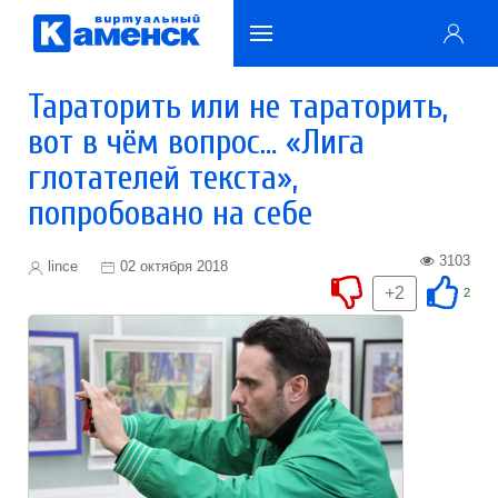
Тараторить или не тараторить,
вот в чём вопрос… «Лига
глотателей текста»,
попробовано на себе
3103
lince
02 октября 2018
+2
2