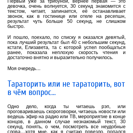
Первый уже за трибуной, вернее первая — это
девочка, очень волнуется, 30 секунд знакомится с
текстом, читает, запинается, её останавливает
звонок, как в гостинице или отеле на ресепшн,
результат чуть больше 50 секунд, не слишком
быстро.
И пошло, поехало, по списку я оказался девятый,
пока лучший результат был 40 с небольшим секунд,
кстати, Елизавета, та с которой успел пообщаться
ранее, показала неплохую скорость чтения и
достаточно внятно и выразительно получилось.
Моя очередь…
Тараторить или не тараторить, вот
в чём вопрос…
Одно дело, когда ты читаешь рэп, или
проговариваешь скороговорки, читаешь новости или
ведешь эфир на радио или ТВ, мероприятие в конце
концов, в данном случае незнакомый текст, 30
секунд, понять, о чем, посмотреть все неудобные
слова…хотя мне, как я считаю повезло, попался