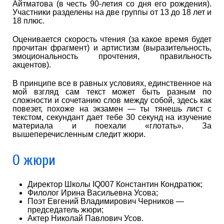
Айтматова (в честь 90-летия со дня его рождения).
Участники разделены на две группы от 13 до 18 лет и
18 плюс.
Оценивается скорость чтения (за какое время будет
прочитан фрагмент) и артистизм (выразительность,
эмоциональность прочтения, правильность
акцентов).
В принципе все в равных условиях, единственное на
мой взгляд сам текст может быть разным по
сложности и сочетанию слов между собой, здесь как
повезет, похоже на экзамен — ты тянешь лист с
текстом, секундант дает тебе 30 секунд на изучение
материала и поехали «глотать». За
вышеперечисленным следит жюри.
О жюри
Директор Школы IQ007 Константин Кондратюк;
Филолог Ирина Васильевна Усова;
Поэт Евгений Владимирович Черников —
председатель жюри;
Актер Николай Павлович Усов.