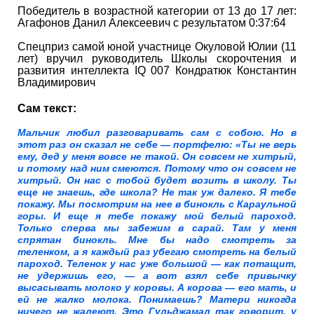
Победитель в возрастной категории от 13 до 17 лет:
Агафонов Данил Алексеевич с результатом 0:37:64
Спецприз самой юной участнице Окуловой Юлии (11
лет) вручил руководитель Школы скорочтения и
развития интеллекта IQ 007 Кондратюк Константин
Владимирович
Сам текст:
Мальчик любил разговаривать сам с собою. Но в
этот раз он сказал не себе — портфелю: «Ты не верь
ему, дед у меня вовсе не такой. Он совсем не хитрый,
и потому над ним смеются. Потому что он совсем не
хитрый. Он нас с тобой будет возить в школу. Ты
еще не знаешь, где школа? Не так уж далеко. Я тебе
покажу. Мы посмотрим на нее в бинокль с Караульной
горы. И еще я тебе покажу мой белый пароход.
Только сперва мы забежим в сарай. Там у меня
спрятан бинокль. Мне бы надо смотреть за
теленком, а я каждый раз убегаю смотреть на белый
пароход. Теленок у нас уже большой — как потащит,
не удержишь его, — а вот взял себе привычку
высасывать молоко у коровы. А корова — его мать, и
ей не жалко молока. Понимаешь? Матери никогда
ничего не жалеют. Это Гульджамал так говорит, у