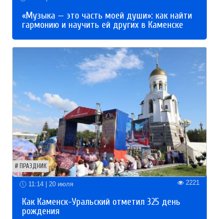
«Музыка — это часть моей души»: как найти
гармонию и научить ей других в Каменске
ПРАЗДНИК
2221
11:14 | 20 июля
Как Каменск-Уральский отметил 325 день
рождения