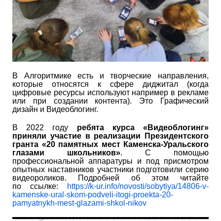
В Алгоритмике есть и творческие направления,
которые относятся к сфере диджитал (когда
цифровые ресурсы используют например в рекламе
или при создании контента). Это Графический
дизайн и Видеоблогинг.
В 2022 году
ребята курса «Видеоблогинг»
приняли участие в реализации Президентского
гранта «20 памятных мест Каменска-Уральского
глазами школьников»
. С помощью
профессиональной аппаратуры и под присмотром
опытных наставников участники подготовили серию
видеороликов. Подробней об этом читайте
по ссылке:
https://k-ur.info/novosti/sobytiya/14806-v-
kamenske-ural-skom-podveli-itogi-proekta-20-
pamyatnykh-mest-glazami-shkol-nikov