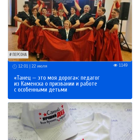
ПЕРСОНА
1149
12:01 | 22 июля
«Танец — это моя дорога»: педагог
из Каменска о призвании и работе
с особенными детьми