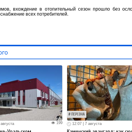
симов, вхождение в отопительный сезон прошло без осл
снабжение всех потребителей.
ого
ПЕРСОНА
199
 августа
12:07 | 7 августа
ке-Уральском
Каменский авангард: как ск