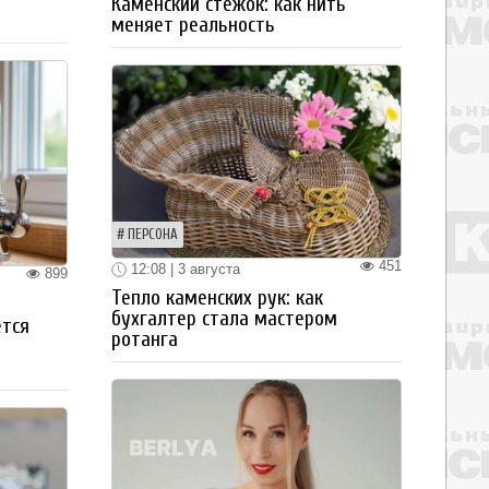
Каменский стежок: как нить
меняет реальность
ПЕРСОНА
451
12:08 | 3 августа
899
Тепло каменских рук: как
бухгалтер стала мастером
ется
ротанга