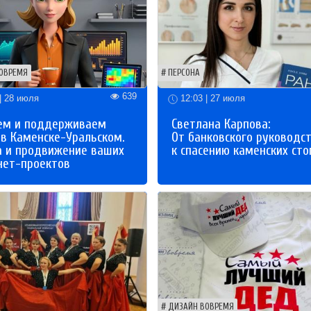
ОВРЕМЯ
ПЕРСОНА
639
| 28 июля
12:03 | 27 июля
ем и поддерживаем
Светлана Карпова:
 в Каменске-Уральском.
От банковского руководс
а и продвижение ваших
к спасению каменских сто
нет-проектов
ДИЗАЙН ВОВРЕМЯ