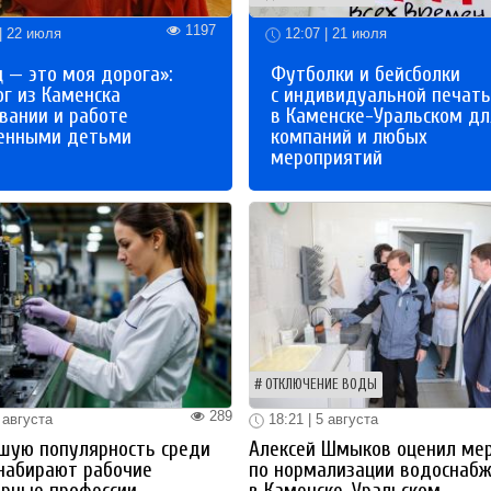
1197
| 22 июля
12:07 | 21 июля
 — это моя дорога»:
Футболки и бейсболки
ог из Каменска
с индивидуальной печат
вании и работе
в Каменске-Уральском дл
бенными детьми
компаний и любых
мероприятий
ОТКЛЮЧЕНИЕ ВОДЫ
289
 августа
18:21 | 5 августа
шую популярность среди
Алексей Шмыков оценил ме
набирают рабочие
по нормализации водоснаб
ерные профессии
в Каменске-Уральском