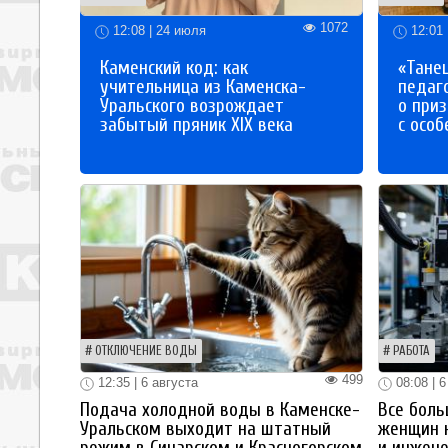
1072
12:08 | 24 июля
12:01 
Каменский код: как
«Танец
учительница из Каменска-
педаг
Уральского возрождает
о приз
забытый пряник XIX века
с осо
ОТКЛЮЧЕНИЕ ВОДЫ
РАБОТА
499
12:35 | 6 августа
08:08 | 6
Подача холодной воды в Каменске-
Все боль
Уральском выходит на штатный
женщин 
режим в Синарском и Красногорском
и инжен