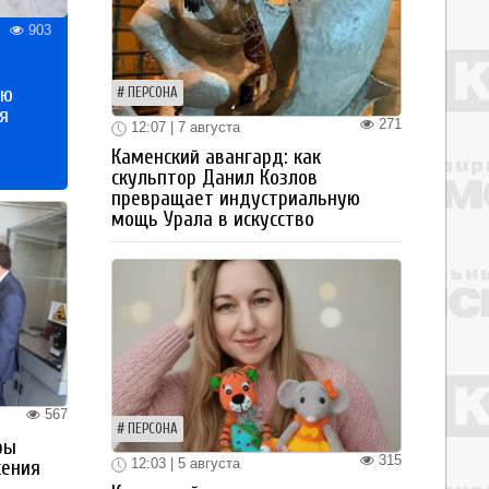
903
ью
ПЕРСОНА
я
271
12:07 | 7 августа
Каменский авангард: как
скульптор Данил Козлов
превращает индустриальную
мощь Урала в искусство
567
ПЕРСОНА
ры
315
12:03 | 5 августа
жения