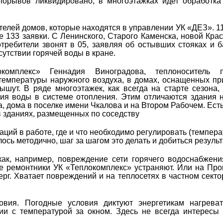
орывов ликвидировано, в многоэтажках идет обработка
ителей домов, которые находятся в управлении УК «ДЕЗ». 11
 133 заявки. С Ленинского, Старого Каменска, новой Крас
ребители звонят в 05, заявляя об остывших стояках и б
сутствии горячей воды в кране.
омплекс» Геннадия Виноградова, теплоноситель п
 температуры наружного воздуха, в домах, оснащенных п
шут. В ряде многоэтажек, как всегда на старте сезона,
ия воды в системе отопления. Этим отличаются здания 
а, дома в поселке имени Чкалова и на Втором Рабочем. Есть
зданиях, размещенных по соседству
ций в работе, где и что необходимо регулировать (темпера
сь методично, шаг за шагом это делать и добиться результ
как, например, повреждение сети горячего водоснабжен
е ремонтники УК «Теплокомплекс» устраняют. Или на Про
ерг. Хватает повреждений и на теплосетях в частном секто
вия. Погодные условия диктуют энергетикам нагреват
ии с температурой за окном. Здесь не всегда интересы