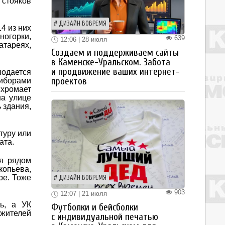
 стояков
ДИЗАЙН ВОВРЕМЯ
4 из них
ногорки,
639
12:06 | 28 июля
атареях,
Создаем и поддерживаем сайты
в Каменске-Уральском. Забота
и продвижение ваших интернет-
одается
проектов
риборами
 хромает
на улице
 здания,
туру или
ата.
ия рядом
копьева,
ре. Тоже
ДИЗАЙН ВОВРЕМЯ
903
12:07 | 21 июля
ь, а УК
Футболки и бейсболки
 жителей
с индивидуальной печатью