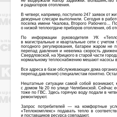
не выдержали напор задвижки. Большинство п
и радиаторов отопления.
В четверг, например, поступило 247 заявок от ж
дежурные слесари выполнили. Сегодня в работе
поселка имени Чкалова, Второго Рабочего… Пот
о низкой теплоотдаче приборов отопления, об от
По информации руководителя УК «Теплок
в магистральные и квартальные сети с учетом
погодного регулирования, батареи жаром не пы
перепад давления и невелика скорость движен
Свердловской, на Урицкого в старой части город
нормальному теплоснабжению мешают насосы в 
Все адреса в базе обслуживающих дома организа
перепад давления) специалистам понятно. Остало
Нештатные ситуации самой собой возникают, 
с домом № 20 по улице Челябинской. Сейчас е
тоже по ГВС. Здесь горячую воду подали в четв
ремонтируют.
Запрос потребителей — на комфортные усло
«Теплокомплекс» подавать тепло в соответств
и поставщиков ресурса совпадают.