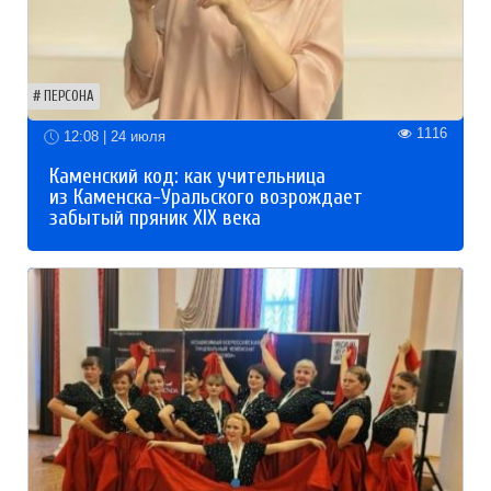
ПЕРСОНА
1116
12:08 | 24 июля
Каменский код: как учительница
из Каменска-Уральского возрождает
забытый пряник XIX века