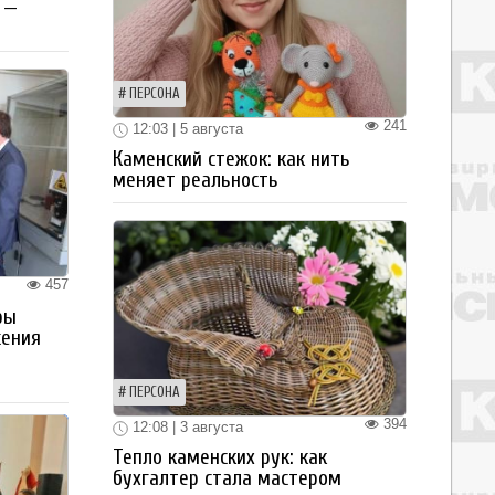
 —
ПЕРСОНА
241
12:03 | 5 августа
Каменский стежок: как нить
меняет реальность
457
ры
жения
ПЕРСОНА
394
12:08 | 3 августа
Тепло каменских рук: как
бухгалтер стала мастером