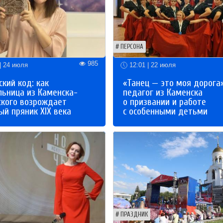
ПЕРСОНА
985
| 24 июля
12:01 | 22 июля
кий код: как
«Танец — это моя дорога»
льница из Каменска-
педагог из Каменска
ского возрождает
о призвании и работе
й пряник XIX века
с особенными детьми
ПРАЗДНИК