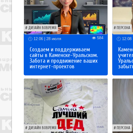
ДИЗАЙН ВОВРЕМЯ
ПЕРСОНА
584
12:06 | 28 июля
12:08 
Создаем и поддерживаем
Каменс
сайты в Каменске-Уральском.
учите
Забота и продвижение ваших
Ураль
интернет-проектов
забыты
ДИЗАЙН ВОВРЕМЯ
ПЕРСОНА