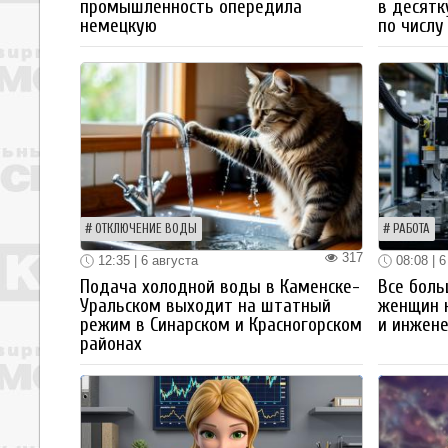
промышленность опередила
в десятк
немецкую
по числу
ОТКЛЮЧЕНИЕ ВОДЫ
РАБОТА
317
12:35 | 6 августа
08:08 | 6
Подача холодной воды в Каменске-
Все боль
Уральском выходит на штатный
женщин 
режим в Синарском и Красногорском
и инжен
районах