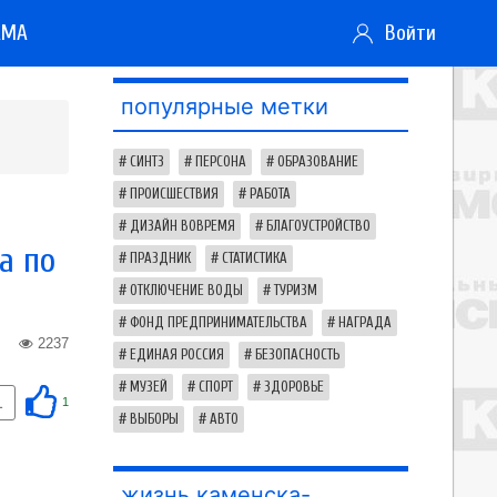
АМА
Войти
популярные метки
СИНТЗ
ПЕРСОНА
ОБРАЗОВАНИЕ
ПРОИСШЕСТВИЯ
РАБОТА
ДИЗАЙН ВОВРЕМЯ
БЛАГОУСТРОЙСТВО
а по
ПРАЗДНИК
СТАТИСТИКА
ОТКЛЮЧЕНИЕ ВОДЫ
ТУРИЗМ
ФОНД ПРЕДПРИНИМАТЕЛЬСТВА
НАГРАДА
2237
ЕДИНАЯ РОССИЯ
БЕЗОПАСНОСТЬ
МУЗЕЙ
СПОРТ
ЗДОРОВЬЕ
1
1
ВЫБОРЫ
АВТО
жизнь каменска-